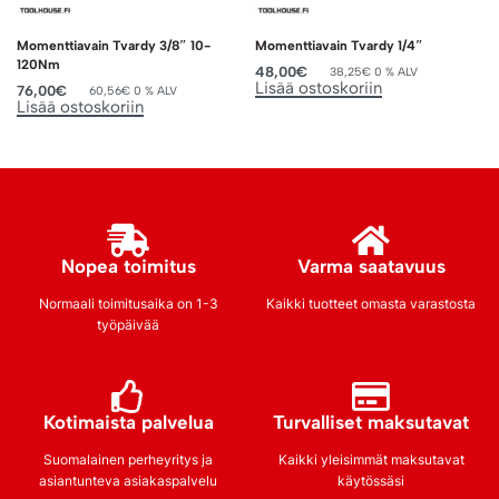
Momenttiavain Tvardy 3/8″ 10-
Momenttiavain Tvardy 1/4″
120Nm
48,00
€
38,25
€
0 % ALV
Lisää ostoskoriin
76,00
€
60,56
€
0 % ALV
Lisää ostoskoriin
Nopea toimitus
Varma saatavuus
Normaali toimitusaika on 1-3
Kaikki tuotteet omasta varastosta
työpäivää
Kotimaista palvelua
Turvalliset maksutavat
Suomalainen perheyritys ja
Kaikki yleisimmät maksutavat
asiantunteva asiakaspalvelu
käytössäsi