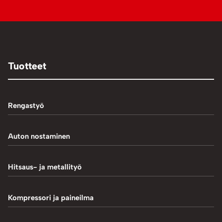
Tuotteet
Rengastyö
Palteennostin
Auton nostaminen
Rengaskoneet
1-Pilarinostimet
Hitsaus- ja metallityö
Rengastarvikkeet/työkalut
2-Pilarinostimet
Hitsaustarvikkeet
Kompressori ja paineilma
Rengasventtiilit
4-Pilarinostimet
Induktiokuumentimet
Renkaan paikkaus