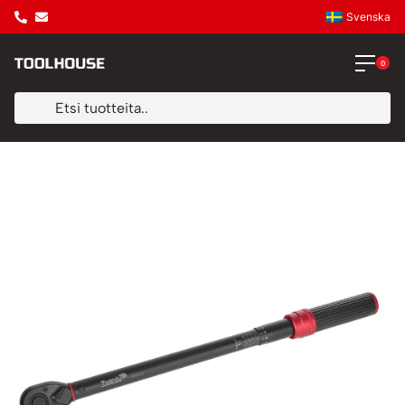
Svenska
0