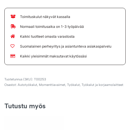
Toimituskulut näkyvät kassalla
Normaali toimitusaika on 1-3 työpäivää
Kaikki tuotteet omasta varastosta
Suomalainen perheyritys ja asiantunteva asiakaspalvelu
Kaikki yleisimmät maksutavat käytössäsi
T00253
Osastot:
Autotyökalut
,
Momenttiavaimet
,
Työkalut
,
Työkalut ja korjaamolaitteet
Tutustu myös