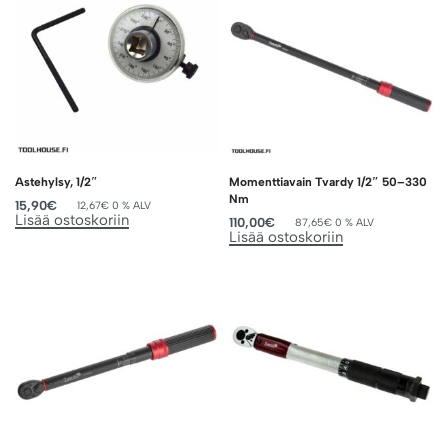
Astehylsy, 1/2″
Momenttiavain Tvardy 1/2″ 50–330
Nm
15,90
€
12,67
€
0 % ALV
Lisää ostoskoriin
110,00
€
87,65
€
0 % ALV
Lisää ostoskoriin