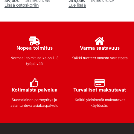
319,00
€
248,00
€
254,18
€
0 % ALV
197,61
€
0 % ALV
Lisää ostoskoriin
Lue lisää
Nopea toimitus
Varma saatavuus
Normaali toimitusaika on 1-3
Kaikki tuotteet omasta varastosta
työpäivää
Kotimaista palvelua
Turvalliset maksutavat
Suomalainen perheyritys ja
Kaikki yleisimmät maksutavat
asiantunteva asiakaspalvelu
käytössäsi