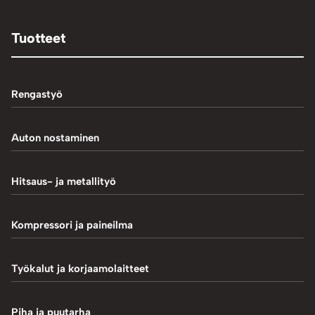
Tuotteet
Rengastyö
Palteennostin
Auton nostaminen
Rengaskoneet
1-Pilarinostimet
Hitsaus- ja metallityö
Rengastarvikkeet/työkalut
2-Pilarinostimet
Hitsaustarvikkeet
Kompressori ja paineilma
Rengasventtiilit
4-Pilarinostimet
Induktiokuumentimet
Renkaan paikkaus
Hiekkapuhallus
Työkalut ja korjaamolaitteet
Saksinostimet ja Matalanostimet
Metallityö
Renkaan uritus
Kompressorit
Akkulaturit ja testerit
Piha ja puutarha
MIG-hitsaus