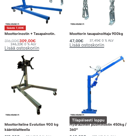
Säästä 7,00€
Moottorinostin + Tasapainotin.
Moottorin tasapainoittaja 900kg
316,00
€
309,00
€
47,00
€
37,45
€
0 % ALV
246,22
€
0 % ALV
Lisää ostoskoriin
Lisää ostoskoriin
Tilapäisesti loppu
Moottoriteline Evolution 900 kg
Hydraulinen puominostin 450kg /
kääntölaitteella
360°