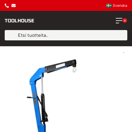
Svenska
0