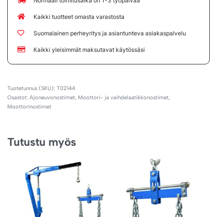
Normaali toimitusaika on 1-3 työpäivää
Kaikki tuotteet omasta varastosta
Suomalainen perheyritys ja asiantunteva asiakaspalvelu
Kaikki yleisimmät maksutavat käytössäsi
T02144
Osastot:
Ajoneuvonostimet
,
Moottori- ja vaihdelaatikkonostimet
,
Moottorinostimet
Tutustu myös