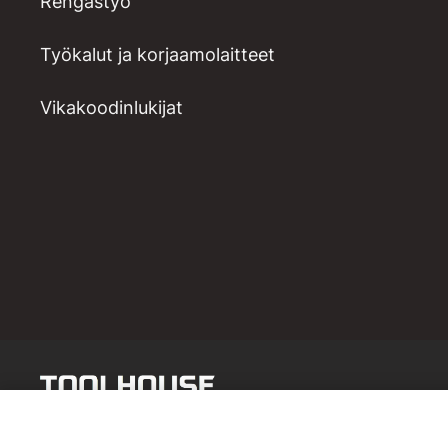
Rengastyö
Työkalut ja korjaamolaitteet
Vikakoodinlukijat
Morsekartio adapterisarja