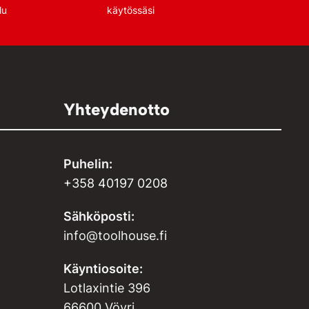
lu
käytössäsi
Yhteydenotto
Puhelin:
+358 40197 0208
Sähköposti:
info@toolhouse.fi
Käyntiosoite:
Lotlaxintie 396
66600 Vöyri