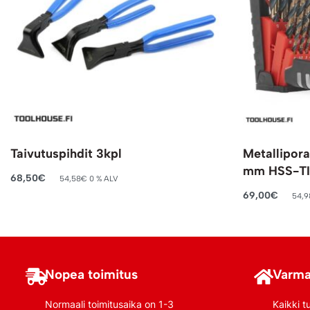
Taivutuspihdit 3kpl
Metallipora
mm HSS-TI
68,50
€
54,58
€
0 % ALV
Lisää ostoskoriin
69,00
€
54,9
Lisää ostosko
Nopea toimitus
Varma
Normaali toimitusaika on 1-3
Kaikki t