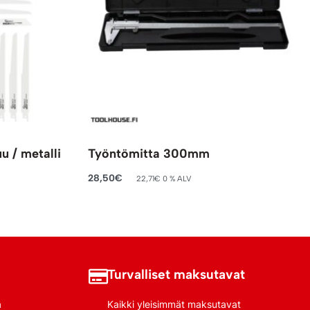
u / metalli
Työntömitta 300mm
28,50
€
22,71
€
0 % ALV
Lisää ostoskoriin
Turvalliset maksutavat
a
Kaikki yleisimmät maksutavat