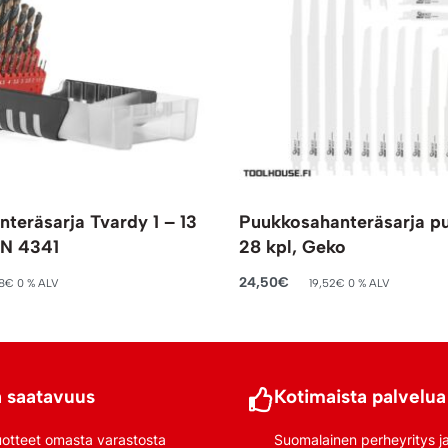
nteräsarja Tvardy 1 – 13
Puukkosahanteräsarja pu
N 4341
28 kpl, Geko
24,50
€
8
€
0 % ALV
19,52
€
0 % ALV
riin
Lisää ostoskoriin
 saatavuus
Kotimaista palvelua
uotteet omasta varastosta
Suomalainen perheyritys j