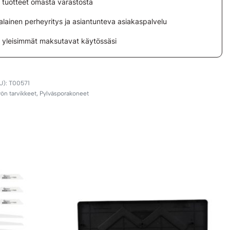
i tuotteet omasta varastosta
lainen perheyritys ja asiantunteva asiakaspalvelu
i yleisimmät maksutavat käytössäsi
T00571
yön tarvikkeet
,
Pylväsporakoneet