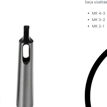
Sarja sisält
MK 4-3
MK 3-2
MK 2-1