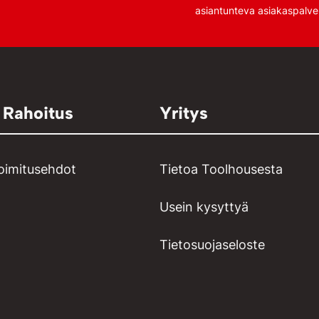
asiantunteva asiakaspalve
 Rahoitus
Yritys
toimitusehdot
Tietoa Toolhousesta
Usein kysyttyä
Tietosuojaseloste