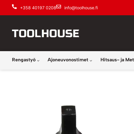
+358 40197 0208
info@toolhouse.fi
Rengastyö
Ajoneuvonostimet
Hitsaus- ja Met