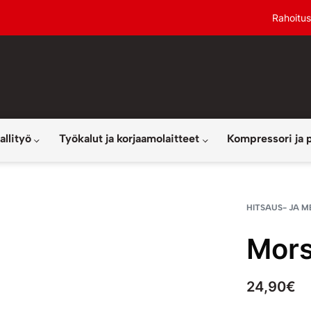
Rahoitus
allityö
Työkalut ja korjaamolaitteet
Kompressori ja 
HITSAUS- JA M
Mors
24,90
€