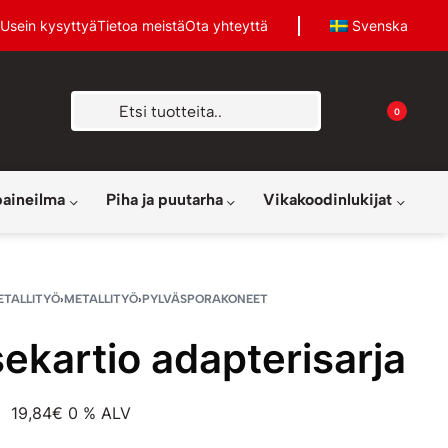
Usein kysyttyä
Tietoa meistä
Ota yhteyttä
Svenska
0
paineilma
Piha ja puutarha
Vikakoodinlukijat
ETALLITYÖ
›
METALLITYÖ
›
PYLVÄSPORAKONEET
ekartio adapterisarja
19,84
€
0 % ALV