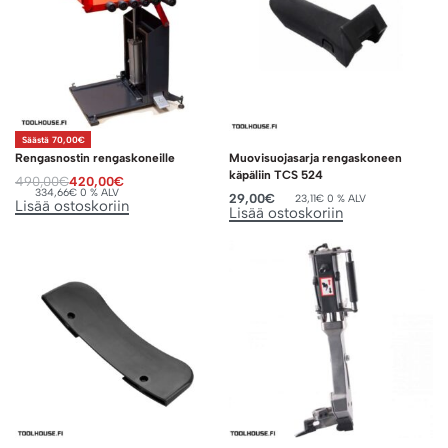
Säästä 70,00€
Rengasnostin rengaskoneille
Muovisuojasarja rengaskoneen
käpäliin TCS 524
490,00
€
420,00
€
334,66
€
0 % ALV
29,00
€
23,11
€
0 % ALV
Lisää ostoskoriin
Lisää ostoskoriin