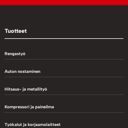
Tuotteet
Rengastyö
Palteennostin
Auton nostaminen
Rengaskoneet
1-Pilarinostimet
Hitsaus- ja metallityö
Rengastarvikkeet/työkalut
2-Pilarinostimet
Hitsaustarvikkeet
Kompressori ja paineilma
Rengasventtiilit
4-Pilarinostimet
Induktiokuumentimet
Renkaan paikkaus
Hiekkapuhallus
Työkalut ja korjaamolaitteet
Saksinostimet ja Matalanostimet