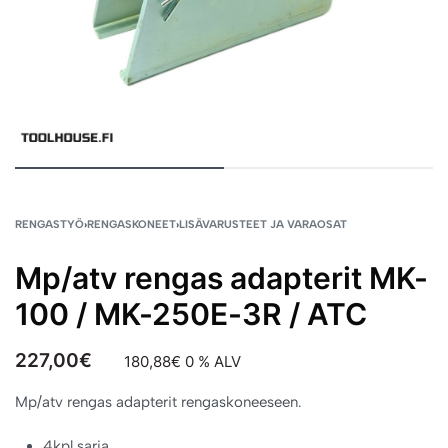
RENGASTYÖ
›
RENGASKONEET
›
LISÄVARUSTEET JA VARAOSAT
Mp/atv rengas adapterit MK-
100 / MK-250E-3R / ATC
227,00
€
180,88
€
0 % ALV
Mp/atv rengas adapterit rengaskoneeseen.
4kpl sarja.