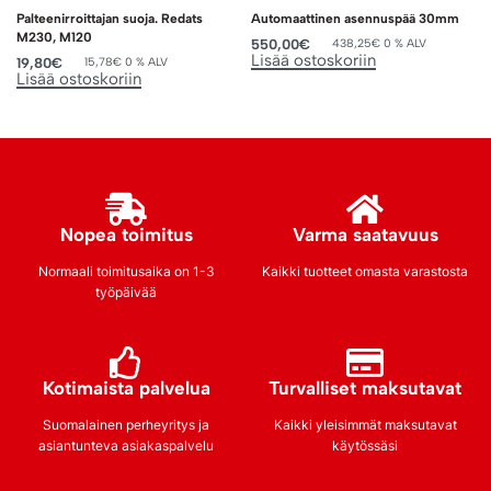
Palteenirroittajan suoja. Redats
Automaattinen asennuspää 30mm
M230, M120
550,00
€
438,25
€
0 % ALV
Lisää ostoskoriin
19,80
€
15,78
€
0 % ALV
Lisää ostoskoriin
Nopea toimitus
Varma saatavuus
Normaali toimitusaika on 1-3
Kaikki tuotteet omasta varastosta
työpäivää
Kotimaista palvelua
Turvalliset maksutavat
Suomalainen perheyritys ja
Kaikki yleisimmät maksutavat
asiantunteva asiakaspalvelu
käytössäsi