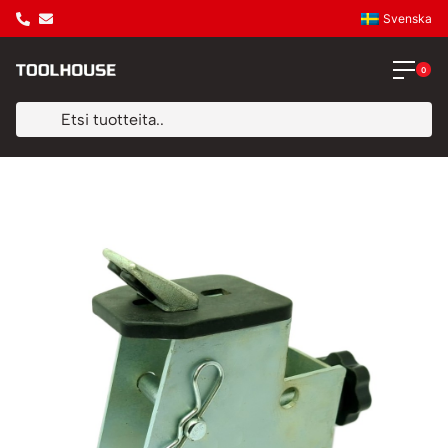
Svenska
0