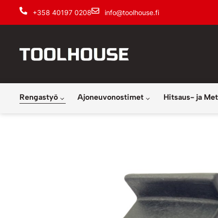
+358 40197 0208
info@toolhouse.fi
Rengastyö
Ajoneuvonostimet
Hitsaus- ja Met