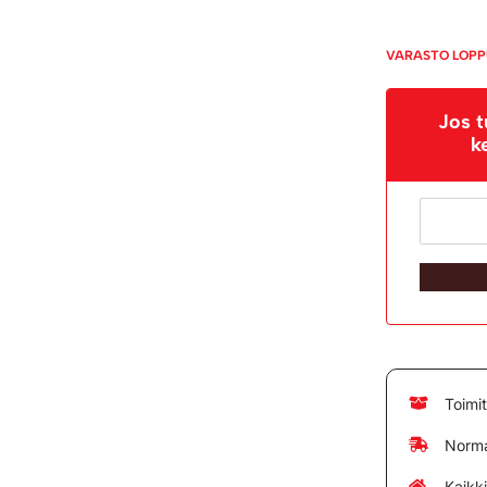
VARASTO LOP
Jos t
k
Toimi
Norma
Kaikk