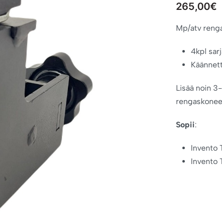
265,00
€
Mp/atv reng
4kpl sarj
Käännett
Lisää noin 3
rengaskoneen
Sopii
:
Invento
Invento