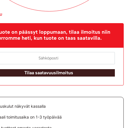
PU
uote on päässyt loppumaan, tilaa ilmoitus niin
erromme heti, kun tuote on taas saatavilla.
Tilaa saatavuusilmoitus
tuskulut näkyvät kassalla
ali toimitusaika on 1-3 työpäivää
i tuotteet omasta varastosta