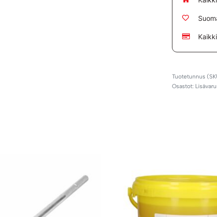
Suoma
Kaikk
Osastot:
Lisävaru