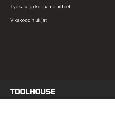
Työkalut ja korjaamolaitteet
Vikakoodinlukijat
Mp/atv rengas adapterit Invento