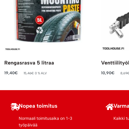
Rengasrasva 5 litraa
Venttiility
19,40
€
10,90
€
15,46
€
0 % ALV
8,69
Lisää ostoskoriin
Lisää ostosko
Nopea toimitus
Varma
Normaali toimitusaika on 1-3
Kaikki t
työpäivää