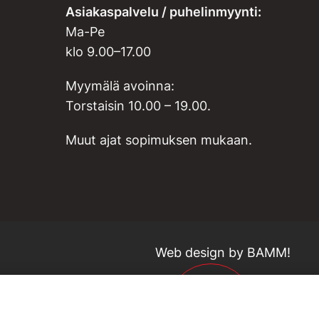
Asiakaspalvelu / puhelinmyynti:
Ma-Pe
klo 9.00–17.00
Myymälä avoinna:
Torstaisin 10.00 – 19.00.
Muut ajat sopimuksen mukaan.
Web design by
BAMM!
211,16
€
265,00
€
0 %
VARASTO LO