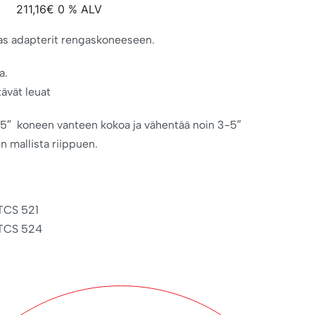
211,16
€
0 % ALV
as adapterit rengaskoneeseen.
a.
ävät leuat
-5″ koneen vanteen kokoa ja vähentää noin 3-5″
 mallista riippuen.
 TCS 521
 TCS 524