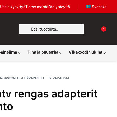
Usein kysyttyä
Tietoa meistä
Ota yhteyttä
Svenska
1
paineilma
Piha ja puutarha
Vikakoodinlukijat
ENGASKONEET
›
LISÄVARUSTEET JA VARAOSAT
tv rengas adapterit
nto