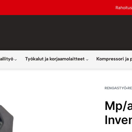
Rahoitus
allityö
Työkalut ja korjaamolaitteet
Kompressori ja 
RENGASTYÖ
›
R
Mp/a
Inve