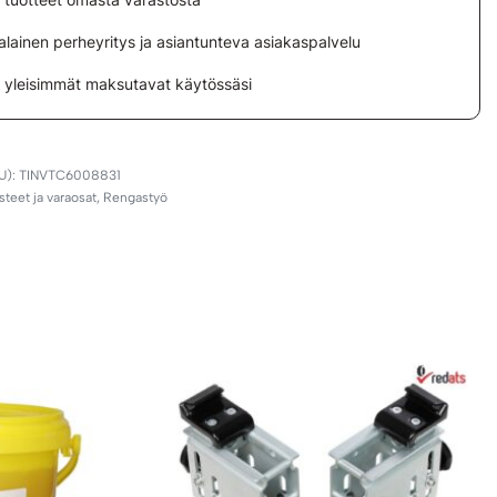
lainen perheyritys ja asiantunteva asiakaspalvelu
i yleisimmät maksutavat käytössäsi
TINVTC6008831
steet ja varaosat
,
Rengastyö