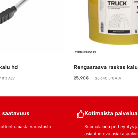
ökalu hd
Rengasrasva raskas kalu
25,90
€
€
0 % ALV
20,64
€
0 % ALV
riin
Lisää ostoskoriin
 saatavuus
Kotimaista palvelua
uotteet omasta varastosta
Suomalainen perheyritys j
asiantunteva asiakaspalve