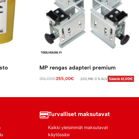
sto
MP rengas adapteri premium
316,00
€
255,00
€
203,19
€
0 % ALV
Säästä 61,00€
Lisää ostoskoriin
Turvalliset maksutavat
a
Kaikki yleisimmät maksutavat
lu
käytössäsi