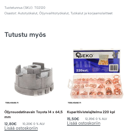
T02120
Osastot:
Autotyökalut
,
Öljynvaihtotyökalut
,
Työkalut ja korjaamolaitteet
Tutustu myös
Öljynsuodatinavain Toyota 14 x 64,5
Kuparitiivistelajitelma 220 kpl
mm
15,50
€
12,35
€
0 % ALV
Lisää ostoskoriin
12,80
€
10,20
€
0 % ALV
Lisää ostoskoriin