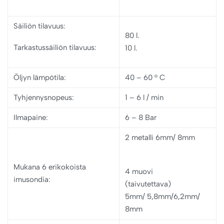
Säiliön tilavuus
:
80 l.
Tarkastussäiliön tilavuus:
10 l.
Öljyn lämpötila:
40 – 60 ° C
Tyhjennysnopeus
:
1 – 6 l / min
Ilmapaine
:
6 – 8 Bar
2 metalli 6mm/ 8mm
Mukana 6 erikokoista
4 muovi
imusondia
:
(taivutettava)
5mm/ 5,8mm/6,2mm/
8mm