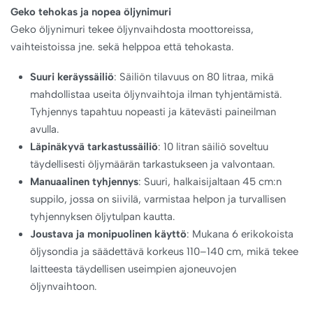
Geko tehokas ja nopea öljynimuri
Geko öljynimuri tekee öljynvaihdosta moottoreissa,
vaihteistoissa jne. sekä helppoa että tehokasta.
Suuri keräyssäiliö
: Säiliön tilavuus on 80 litraa, mikä
mahdollistaa useita öljynvaihtoja ilman tyhjentämistä.
Tyhjennys tapahtuu nopeasti ja kätevästi paineilman
avulla.
Läpinäkyvä tarkastussäiliö
: 10 litran säiliö soveltuu
täydellisesti öljymäärän tarkastukseen ja valvontaan.
Manuaalinen tyhjennys
: Suuri, halkaisijaltaan 45 cm:n
suppilo, jossa on siivilä, varmistaa helpon ja turvallisen
tyhjennyksen öljytulpan kautta.
Joustava ja monipuolinen käyttö
: Mukana 6 erikokoista
öljysondia ja säädettävä korkeus 110–140 cm, mikä tekee
laitteesta täydellisen useimpien ajoneuvojen
öljynvaihtoon.