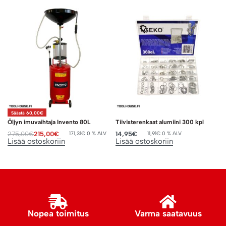
Säästä 60,00€
Öljyn imuvaihtaja Invento 80L
Tiivisterenkaat alumiini 300 kpl
275,00
€
215,00
€
14,95
€
171,31
€
0 % ALV
11,91
€
0 % ALV
Lisää ostoskoriin
Lisää ostoskoriin
Nopea toimitus
Varma saatavuus