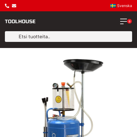
Svenska
0