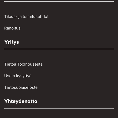
Raskaan kaluston vikakoodinlukijat
Työkalut
Tilaus- ja toimitusehdot
Vinssit ja taljat
Rahoitus
Yritys
Tietoa Toolhousesta
Usein kysyttyä
Tietosuojaseloste
Yhteydenotto