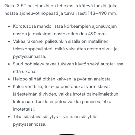
Geko 3,5T paljetunkki on tehokas ja kätevä tunkki, joka
nostaa ajoneuvot nopeasti ja turvallisesti 143–490 mm.
Korotusosa mahdollistaa korkeampien ajoneuvojen
noston ja maksimoi nostokorkeuden 490 mm.
Vakaa rakenne, paljetunkin sisällä on metallinen
teleskooppisylinteri, mikä vakauttaa noston sivu- ja
pystysuunnassa.
Suuri pohjalevy takaa tukevan käytön sekä autotallissa
että ulkona.
Helppo siirtää pitkän kahvan ja pyörien ansiosta.
Kaksi venttiiliä, tulo- ja poistoaukot varmistavat
järjestelmän tiiviyden, vaikka irrotat paineilmaletkun
kokonaan. Tunkki ei putoa vaikka paineilmaletku
irrotettaisi.
Tilaa säästävä säilytys – voidaan säilyttää
pystyasennossa.