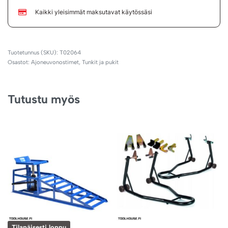
Kaikki yleisimmät maksutavat käytössäsi
T02064
Osastot:
Ajoneuvonostimet
,
Tunkit ja pukit
Tutustu myös
Tilapäisesti loppu