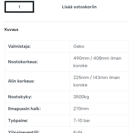
Lisää ostoskoriin
Kuvaus
Valmistaja:
Geko
490mm / 408mm ilman
Nostokorkeus:
koroke
225mm / 143mm ilman
Alin korkeus:
koroke
Nostokyky:
3500kg
Ilmapussin halk:
270mm
Työpaine:
7-10 bar
Ylipaineventiili:
Kyllä