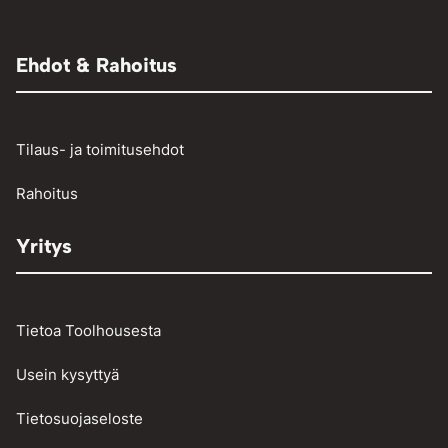
Muut paineilmalaitteet
Adapterit
Muut
Raivaussahat ja trimmerit
Renkaantäyttölaitteet
Henkilö- ja pakettiautojen vikakoodinlukijat
Ehdot & Rahoitus
Osienpesu
Raskaan kaluston vikakoodinlukijat
Työkalut
Tilaus- ja toimitusehdot
Vinssit ja taljat
Rahoitus
Yritys
Tietoa Toolhousesta
Usein kysyttyä
Tietosuojaseloste