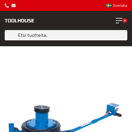
Svenska
0