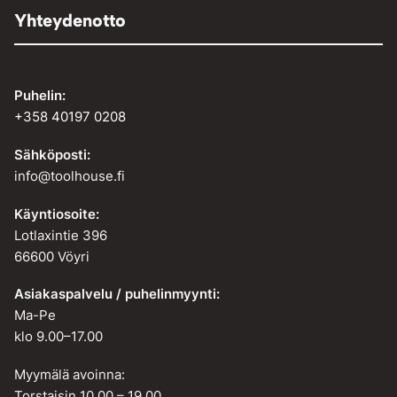
Yhteydenotto
Puhelin:
+358 40197 0208
Sähköposti:
info@toolhouse.fi
Käyntiosoite:
Lotlaxintie 396
66600 Vöyri
Asiakaspalvelu / puhelinmyynti:
Ma-Pe
klo 9.00–17.00
Myymälä avoinna:
Torstaisin 10.00 – 19.00.