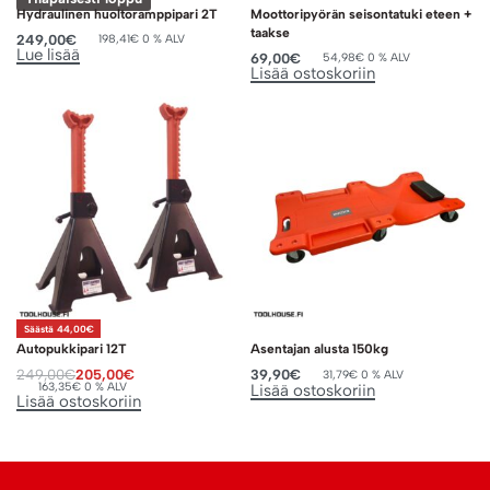
Hydraulinen huoltoramppipari 2T
Moottoripyörän seisontatuki eteen +
taakse
249,00
€
198,41
€
0 % ALV
Lue lisää
69,00
€
54,98
€
0 % ALV
Lisää ostoskoriin
Säästä 44,00€
Autopukkipari 12T
Asentajan alusta 150kg
249,00
€
205,00
€
39,90
€
31,79
€
0 % ALV
163,35
€
0 % ALV
Lisää ostoskoriin
Lisää ostoskoriin