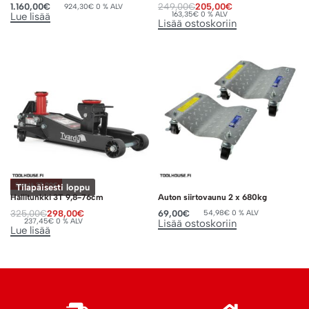
1.160,00
€
249,00
€
205,00
€
924,30
€
0 % ALV
163,35
€
0 % ALV
Lue lisää
Lisää ostoskoriin
Säästä 27,00€
Tilapäisesti loppu
Hallitunkki 3T 9,8-76cm
Auton siirtovaunu 2 x 680kg
325,00
€
298,00
€
69,00
€
54,98
€
0 % ALV
237,45
€
0 % ALV
Lisää ostoskoriin
Lue lisää