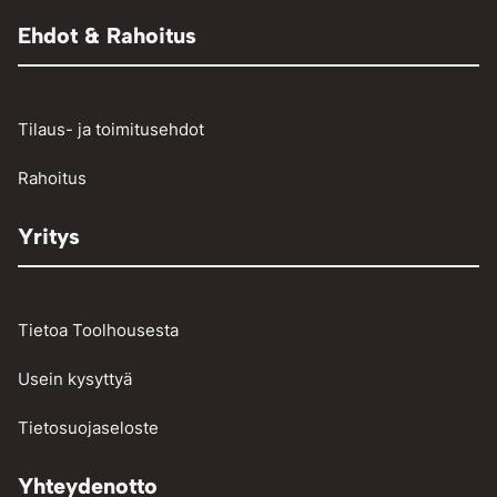
Raivaussahat ja trimmerit
Renkaantäyttölaitteet
Henkilö- ja pakettiautojen vikakoodinlukijat
Ehdot & Rahoitus
Osienpesu
Raskaan kaluston vikakoodinlukijat
Työkalut
Tilaus- ja toimitusehdot
Vinssit ja taljat
Rahoitus
Yritys
Tietoa Toolhousesta
Usein kysyttyä
Tietosuojaseloste
Yhteydenotto