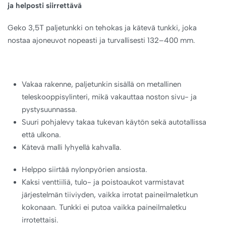
ja helposti siirrettävä
Geko 3,5T paljetunkki on tehokas ja kätevä tunkki, joka
nostaa ajoneuvot nopeasti ja turvallisesti 132–400 mm.
Vakaa rakenne, paljetunkin sisällä on metallinen
teleskooppisylinteri, mikä vakauttaa noston sivu- ja
pystysuunnassa.
Suuri pohjalevy takaa tukevan käytön sekä autotallissa
että ulkona.
Kätevä malli lyhyellä kahvalla.
Helppo siirtää nylonpyörien ansiosta.
Kaksi venttiiliä, tulo- ja poistoaukot varmistavat
järjestelmän tiiviyden, vaikka irrotat paineilmaletkun
kokonaan. Tunkki ei putoa vaikka paineilmaletku
irrotettaisi.