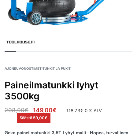
AJONEUVONOSTIMET
›
TUNKIT JA PUKIT
Paineilmatunkki lyhyt
3500kg
208,00
€
149,00
€
118,73
€
0 % ALV
Säästä 59,00€
Geko paineilmatunkki 3,5T Lyhyt malli– Nopea, turvallinen