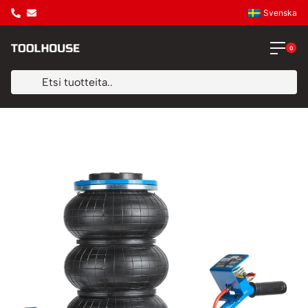
Svenska
0