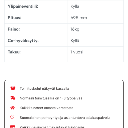
Ylipaineventiili:
Kyllä
Pituus:
695 mm
Paino:
16kg
Ce-hyväksytty:
Kyllä
Takuu:
1 vuosi
Toimituskulut näkyvät kassalla
Normaali toimitusaika on 1-3 työpäivää
Kaikki tuotteet omasta varastosta
Suomalainen perheyritys ja asiantunteva asiakaspalvelu
Kaikki yleisimmät maksutavat käytössäsi