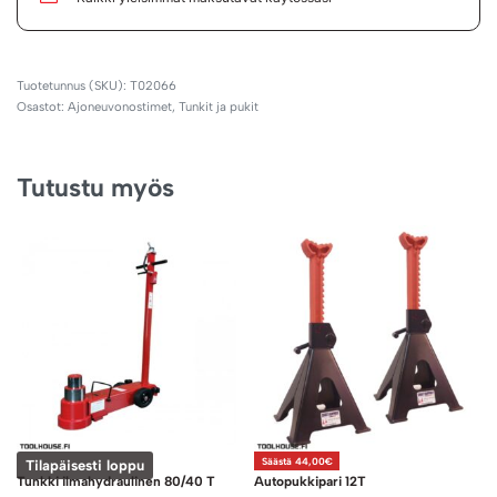
T02066
Osastot:
Ajoneuvonostimet
,
Tunkit ja pukit
Tutustu myös
Säästä 44,00€
Tilapäisesti loppu
Tunkki ilmahydraulinen 80/40 T
Autopukkipari 12T