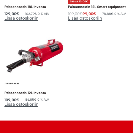
Säästä 10,00€
Palteennostin 18L Invento
Palteennostin 12L Smart equipment
129,00
€
109,00
€
99,00
€
102,79
€
0 % ALV
78,88
€
0 % ALV
Lisää ostoskoriin
Lisää ostoskoriin
Palteennostin 12L Invento
109,00
€
86,85
€
0 % ALV
Lisää ostoskoriin