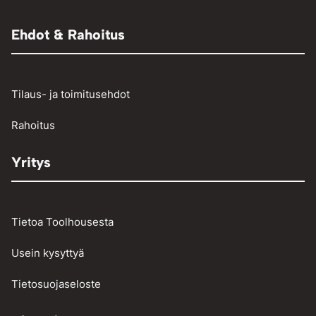
Adapterit
Muut
Raivaussahat ja trimmerit
Renkaantäyttölaitteet
Henkilö- ja pakettiautojen vikakoodinlukijat
Ehdot & Rahoitus
Osienpesu
Raskaan kaluston vikakoodinlukijat
Työkalut
Tilaus- ja toimitusehdot
Vinssit ja taljat
Rahoitus
Yritys
Tietoa Toolhousesta
Usein kysyttyä
Tietosuojaseloste