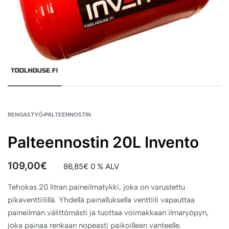
RENGASTYÖ
›
PALTEENNOSTIN
Palteennostin 20L Invento
109,00
€
86,85
€
0 % ALV
Tehokas 20 litran paineilmatykki, joka on varustettu
pikaventtiilillä. Yhdellä painalluksella venttiili vapauttaa
paineilman välittömästi ja tuottaa voimakkaan ilmaryöpyn,
joka painaa renkaan nopeasti paikoilleen vanteelle.