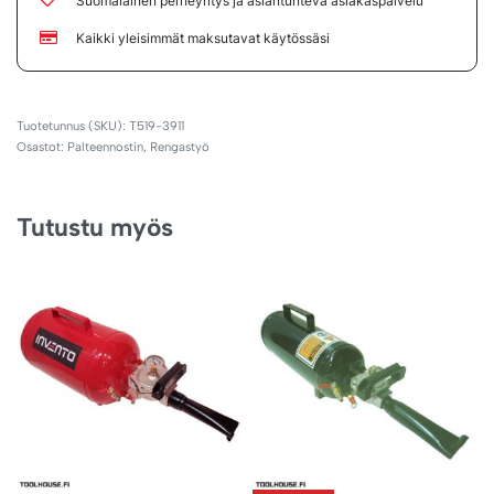
Suomalainen perheyritys ja asiantunteva asiakaspalvelu
Kaikki yleisimmät maksutavat käytössäsi
T519-3911
Osastot:
Palteennostin
,
Rengastyö
Tutustu myös