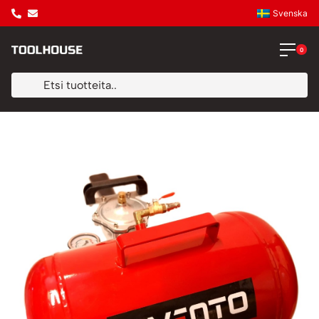
Svenska
0