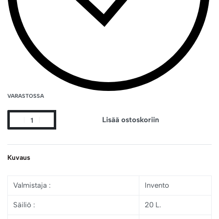
VARASTOSSA
Lisää ostoskoriin
Kuvaus
Valmistaja
:
Invento
Säiliö
:
20 L.