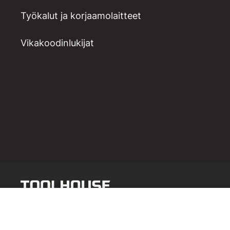
Työkalut ja korjaamolaitteet
Vikakoodinlukijat
Polttoainepaineen, alipaineen mit