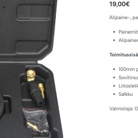
19,00
€
Alipaine-, p
Painemit
Alipaine
Toimitussisä
100mm pa
Sovitins
Liitoslet
Salkku
Valmistaja: 