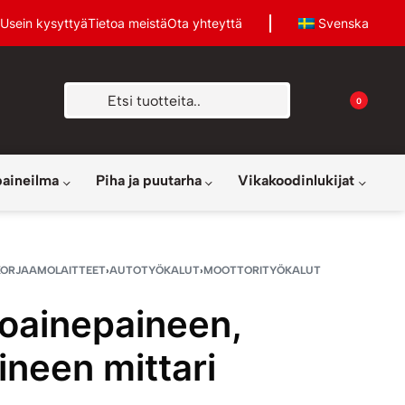
Usein kysyttyä
Tietoa meistä
Ota yhteyttä
Svenska
0
paineilma
Piha ja puutarha
Vikakoodinlukijat
KORJAAMOLAITTEET
›
AUTOTYÖKALUT
›
MOOTTORITYÖKALUT
toainepaineen,
ineen mittari