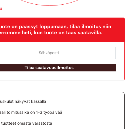
PU
uote on päässyt loppumaan, tilaa ilmoitus niin
erromme heti, kun tuote on taas saatavilla.
Tilaa saatavuusilmoitus
tuskulut näkyvät kassalla
ali toimitusaika on 1-3 työpäivää
i tuotteet omasta varastosta