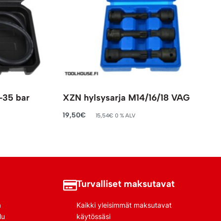
-35 bar
XZN hylsysarja M14/16/18 VAG
19,50
€
15,54
€
0 % ALV
Lisää ostoskoriin
Turvalliset maksutavat
a
Kaikki yleisimmät maksutavat
lu
käytössäsi