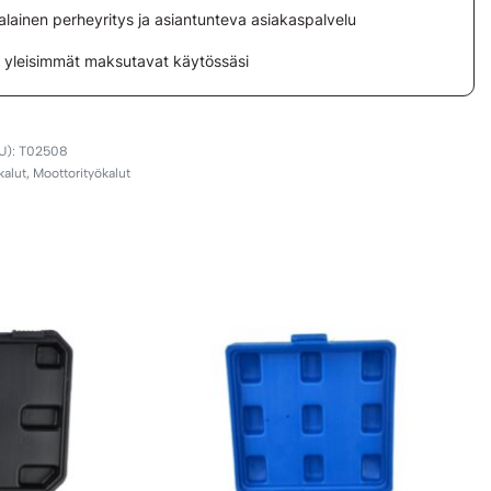
lainen perheyritys ja asiantunteva asiakaspalvelu
i yleisimmät maksutavat käytössäsi
T02508
kalut
,
Moottorityökalut