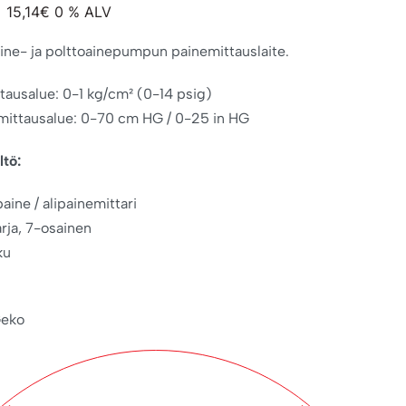
15,14
€
0 % ALV
aine- ja polttoainepumpun painemittauslaite.
tausalue: 0-1 kg/cm² (0-14 psig)
mittausalue: 0-70 cm HG / 0-25 in HG
ltö:
ine / alipainemittari
arja, 7-osainen
ku
Geko