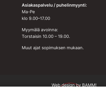
Asiakaspalvelu / puhelinmyynti:
Ma-Pe
klo 9.00–17.00
Myymälä avoinna:
Torstaisin 10.00 – 19.00.
Muut ajat sopimuksen mukaan.
Web design by
BAMM!
15,14
€
19,00
€
0 %
VARASTO LO
ALV