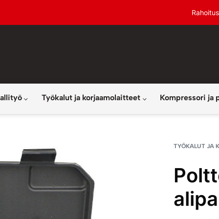
Rahoitus
allityö
Työkalut ja korjaamolaitteet
Kompressori ja 
TYÖKALUT JA 
Polt
alipa