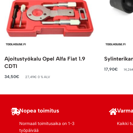
Ajoitustyökalu Opel Alfa Fiat 1.9
Sylinterika
CDTI
17,90
€
14,26
Lisää ostosko
34,50
€
27,49
€
0 % ALV
Lisää ostoskoriin
Nopea toimitus
Varma
Normaali toimitusaika on 1-3
Kaikki t
työpäivää