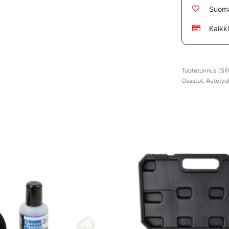
Suoma
Kaikk
Osastot:
Autotyö