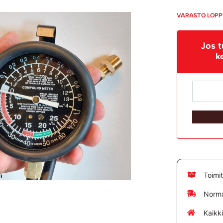
VARASTO LOP
Jos t
k
Toimi
Norma
Kaikk