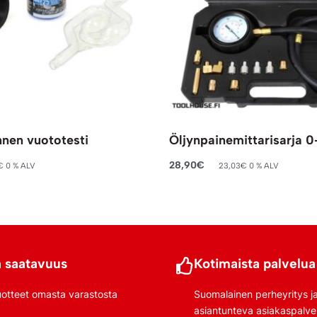
nnen vuototesti
Öljynpainemittarisarja 0
28,90
€
€
0 % ALV
23,03
€
0 % ALV
riin
Lisää ostoskoriin
 saatavuus
Kotimaista palvelua
uotteet omasta varastosta
Suomalainen perheyritys j
asiantunteva asiakaspalve