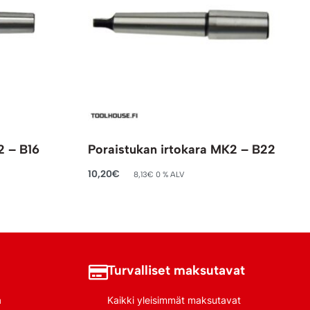
2 – B16
Poraistukan irtokara MK2 – B22
10,20
€
8,13
€
0 % ALV
Lisää ostoskoriin
Turvalliset maksutavat
a
Kaikki yleisimmät maksutavat