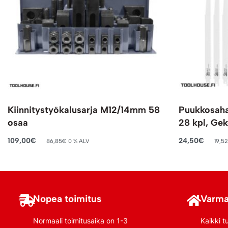
Kiinnitystyökalusarja M12/14mm 58
Puukkosahan
osaa
28 kpl, Ge
109,00
€
24,50
€
86,85
€
0 % ALV
19,52
Lisää ostoskoriin
Lisää ostosko
Nopea toimitus
Varma
Normaali toimitusaika on 1-3
Kaikki t