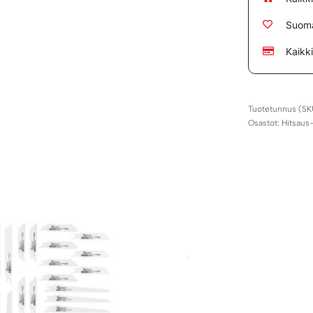
Suoma
Kaikk
Osastot:
Hitsaus-