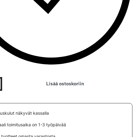
Lisää ostoskoriin
tuskulut näkyvät kassalla
ali toimitusaika on 1-3 työpäivää
i tuotteet omasta varastosta