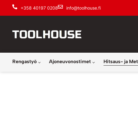
+358 40197 0208
info@toolhouse.fi
Rengastyö
Ajoneuvonostimet
Hitsaus- ja Met