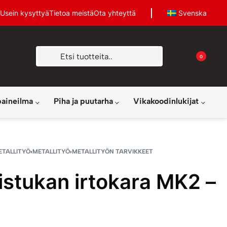
Usein kysyttyä
Tietoa meistä
Ota yhteyttä
Svenska
0
paineilma
Piha ja puutarha
Vikakoodinlukijat
ETALLITYÖ
›
METALLITYÖ
›
METALLITYÖN TARVIKKEET
istukan irtokara MK2 –