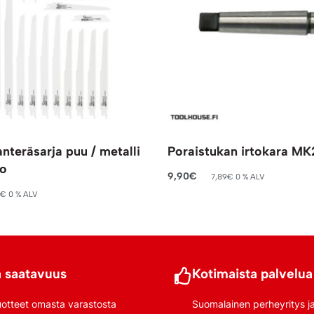
teräsarja puu / metalli
Poraistukan irtokara MK
ko
9,90
€
7,89
€
0 % ALV
Lisää ostoskoriin
€
0 % ALV
riin
 saatavuus
Kotimaista palvelua
uotteet omasta varastosta
Suomalainen perheyritys j