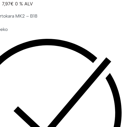
7,97
€
0 % ALV
irtokara MK2 – B18
Geko