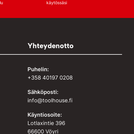
lu
käytössäsi
Yhteydenotto
Puhelin:
+358 40197 0208
Sähköposti:
info@toolhouse.fi
Käyntiosoite:
Lotlaxintie 396
66600 Vöyri