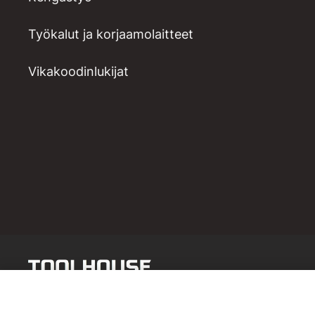
Työkalut ja korjaamolaitteet
Vikakoodinlukijat
Poraistukan irtokara MK2 - B18