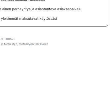
lainen perheyritys ja asiantunteva asiakaspalvelu
i yleisimmät maksutavat käytössäsi
T00573
 ja Metallityö
,
Metallityön tarvikkeet