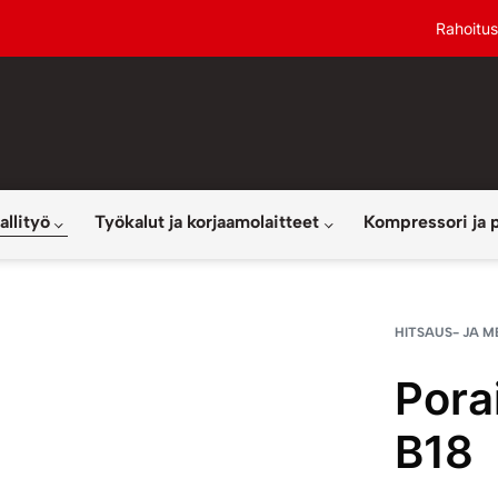
Rahoitus
allityö
Työkalut ja korjaamolaitteet
Kompressori ja 
HITSAUS- JA M
Pora
B18