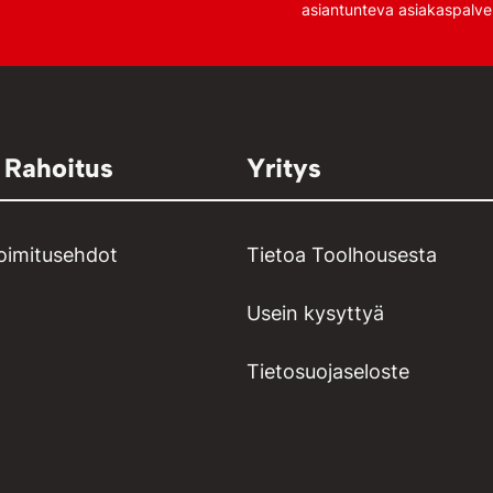
asiantunteva asiakaspalve
 Rahoitus
Yritys
toimitusehdot
Tietoa Toolhousesta
Usein kysyttyä
Tietosuojaseloste