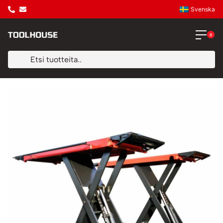
Svenska
0