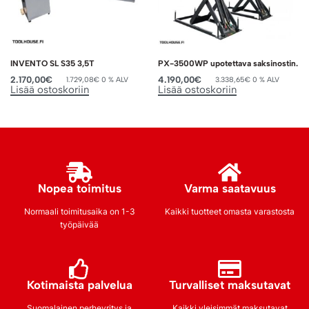
INVENTO SL S35 3,5T
PX-3500WP upotettava saksinostin.
2.170,00
€
4.190,00
€
1.729,08
€
0 % ALV
3.338,65
€
0 % ALV
Lisää ostoskoriin
Lisää ostoskoriin
Nopea toimitus
Varma saatavuus
Normaali toimitusaika on 1-3
Kaikki tuotteet omasta varastosta
työpäivää
Kotimaista palvelua
Turvalliset maksutavat
Suomalainen perheyritys ja
Kaikki yleisimmät maksutavat