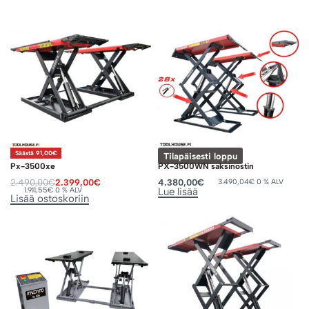
Säästä 91,00€
Tilapäisesti loppu
Px-3500xe
PX-3500WN saksinostin
2.490,00
€
2.399,00
€
4.380,00
€
3.490,04
€
0 % ALV
1.911,55
€
0 % ALV
Lue lisää
Lisää ostoskoriin