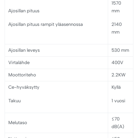
1570
Ajosillan pituus
mm
Ajosillan pituus rampit yläasennossa
2140
mm
Ajosillan leveys
530 mm
Virtalähde
400V
Moottoriteho
2.2KW
Ce-hyväksytty
Kyllä
Takuu
1 vuosi
≤70
Melutaso
dB(A)