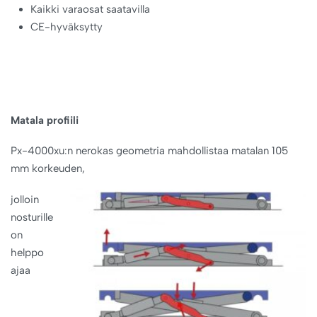
Kaikki varaosat saatavilla
CE-hyväksytty
Matala profiili
Px-4000xu:n nerokas geometria mahdollistaa matalan 105
mm korkeuden,
jolloin
nosturille
on
helppo
ajaa