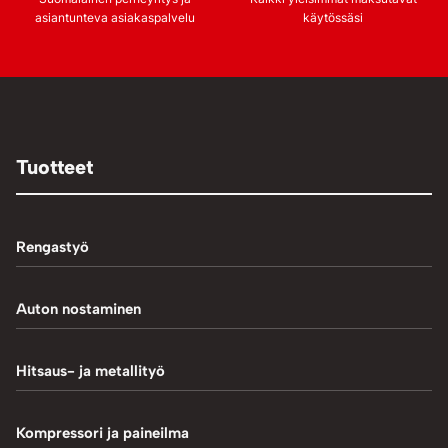
asiantunteva asiakaspalvelu
käytössäsi
Tuotteet
Rengastyö
Palteennostin
Auton nostaminen
Rengaskoneet
1-Pilarinostimet
Hitsaus- ja metallityö
Rengastarvikkeet/työkalut
2-Pilarinostimet
Hitsaustarvikkeet
Kompressori ja paineilma
Rengasventtiilit