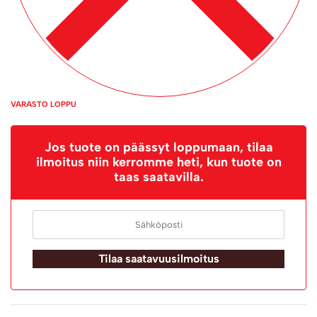
VARASTO LOPPU
Jos tuote on päässyt loppumaan, tilaa
ilmoitus niin kerromme heti, kun tuote on
taas saatavilla.
Tilaa saatavuusilmoitus