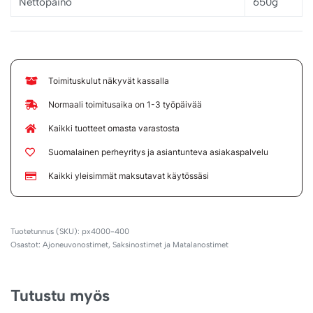
Nettopaino
650g
Toimituskulut näkyvät kassalla
Normaali toimitusaika on 1-3 työpäivää
Kaikki tuotteet omasta varastosta
Suomalainen perheyritys ja asiantunteva asiakaspalvelu
Kaikki yleisimmät maksutavat käytössäsi
px4000-400
Osastot:
Ajoneuvonostimet
,
Saksinostimet ja Matalanostimet
Tutustu myös