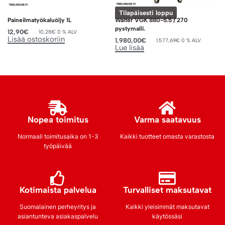
Tilapäisesti loppu
Paineilmatyökaluöljy 1L
Walter VGK 880-5.5 / 270
pystymalli.
12,90
€
10,28
€
0 % ALV
Lisää ostoskoriin
1.980,00
€
1.577,69
€
0 % ALV
Lue lisää
Nopea toimitus
Varma saatavuus
Normaali toimitusaika on 1-3
Kaikki tuotteet omasta varastosta
työpäivää
Kotimaista palvelua
Turvalliset maksutavat
Suomalainen perheyritys ja
Kaikki yleisimmät maksutavat
asiantunteva asiakaspalvelu
käytössäsi