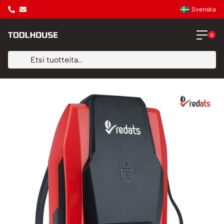
Svenska
0