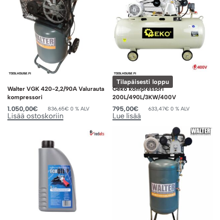
Tilapäisesti loppu
Walter VGK 420-2,2/90A Valurauta
Geko kompressori
kompressori
200L/490L/3KW/400V
1.050,00
€
795,00
€
836,65
€
0 % ALV
633,47
€
0 % ALV
Lisää ostoskoriin
Lue lisää