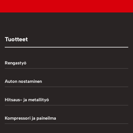
Tuotteet
Rengastyö
Palteennostin
Auton nostaminen
Rengaskoneet
1-Pilarinostimet
Hitsaus- ja metallityö
Rengastarvikkeet/työkalut
2-Pilarinostimet
Hitsaustarvikkeet
Kompressori ja paineilma
Rengasventtiilit
4-Pilarinostimet
Induktiokuumentimet
Renkaan paikkaus