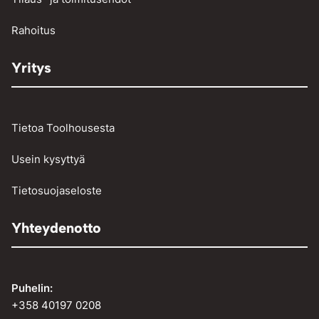
Vinssit ja taljat
Rahoitus
Yritys
Tietoa Toolhousesta
Usein kysyttyä
Tietosuojaseloste
Yhteydenotto
Puhelin:
+358 40197 0208