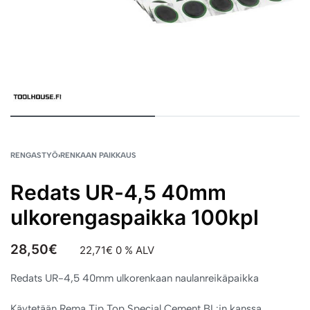
RENGASTYÖ
›
RENKAAN PAIKKAUS
Redats UR-4,5 40mm
ulkorengaspaikka 100kpl
28,50
€
22,71
€
0 % ALV
Redats UR-4,5 40mm ulkorenkaan naulanreikäpaikka
Käytetään Rema Tip Top Special Cement BL:in kanssa.