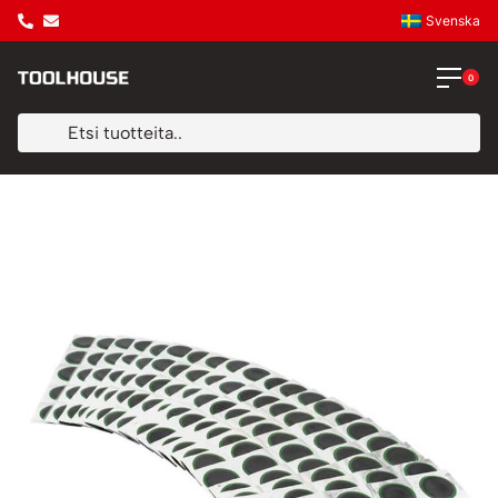
Svenska
0