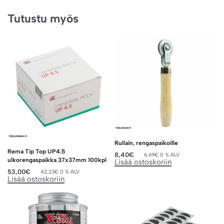
Tutustu myös
Rullain, rengaspaikoille
Rema Tip Top UP4.5
8,40
€
6,69
€
0 % ALV
ulkorengaspaikka 37x37mm 100kpl
Lisää ostoskoriin
53,00
€
42,23
€
0 % ALV
Lisää ostoskoriin