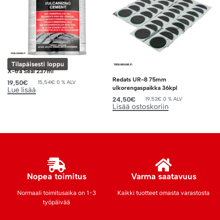
Tilapäisesti loppu
X-tra Seal 237ml
Redats UR-8 75mm
19,50
€
15,54
€
0 % ALV
ulkorengaspaikka 36kpl
Lue lisää
24,50
€
19,52
€
0 % ALV
Lisää ostoskoriin
Nopea toimitus
Varma saatavuus
Normaali toimitusaika on 1-3
Kaikki tuotteet omasta varastosta
työpäivää