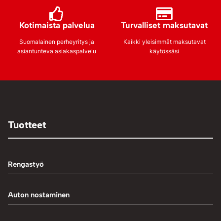
Kotimaista palvelua
Turvalliset maksutavat
Suomalainen perheyritys ja
Kaikki yleisimmät maksutavat
asiantunteva asiakaspalvelu
käytössäsi
Tuotteet
Rengastyö
Palteennostin
Auton nostaminen
Rengaskoneet