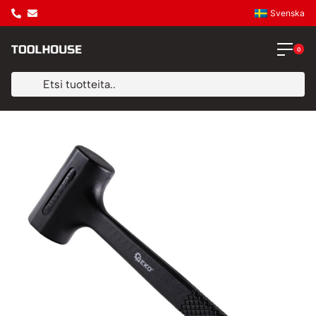
Svenska
0