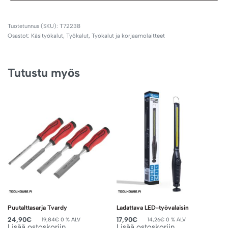
T72238
Osastot:
Käsityökalut
,
Työkalut
,
Työkalut ja korjaamolaitteet
Tutustu myös
Puutalttasarja Tvardy
Ladattava LED-työvalaisin
24,90
€
17,90
€
19,84
€
0 % ALV
14,26
€
0 % ALV
Lisää ostoskoriin
Lisää ostoskoriin