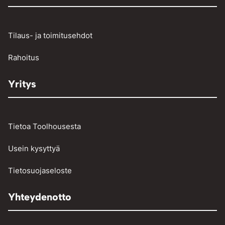
Raskaan kaluston vikakoodinlukijat
Työkalut
Tilaus- ja toimitusehdot
Vinssit ja taljat
Rahoitus
Yritys
Tietoa Toolhousesta
Usein kysyttyä
Tietosuojaseloste
Yhteydenotto