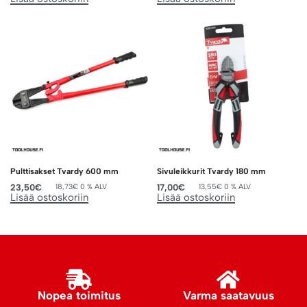
Pulttisakset Tvardy 600 mm
Sivuleikkurit Tvardy 180 mm
23,50
€
17,00
€
18,73
€
0 % ALV
13,55
€
0 % ALV
Lisää ostoskoriin
Lisää ostoskoriin
Nopea toimitus
Varma saatavuus