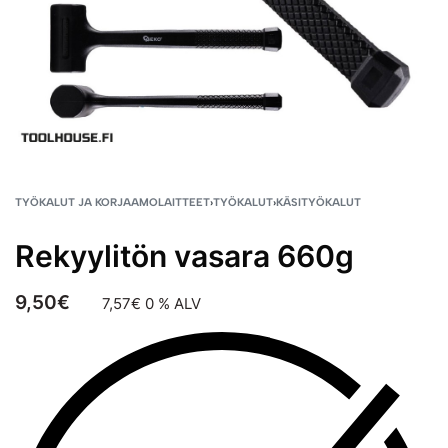
TYÖKALUT JA KORJAAMOLAITTEET
›
TYÖKALUT
›
KÄSITYÖKALUT
Rekyylitön vasara 660g
9,50
€
7,57
€
0 % ALV