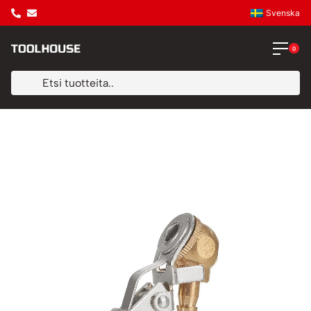
Svenska
0