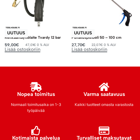
UUTUUS
UUTUUS
Renkaantäyttölaite Tvardy 12 bar
Puhalluspistooli 50 – 100 cm
59,00
€
27,70
€
47,01
€
0 % ALV
22,07
€
0 % ALV
Lisää ostoskoriin
Lisää ostoskoriin
Nopea toimitus
Varma saatavuus
Normaali toimitusaika on 1-3
Kaikki tuotteet omasta varastosta
työpäivää
Kotimaista palvelua
Turvalliset maksutavat