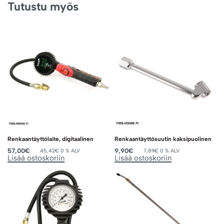
Tutustu myös
Renkaantäyttölaite, digitaalinen
Renkaantäyttösuutin kaksipuolinen
57,00
€
9,90
€
45,42
€
0 % ALV
7,89
€
0 % ALV
Lisää ostoskoriin
Lisää ostoskoriin