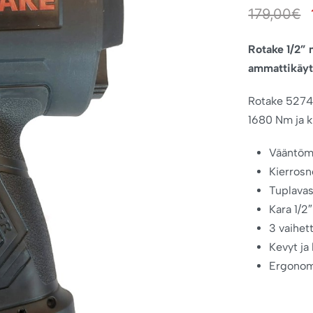
179,00
€
Rotake 1/2” 
ammattikäyt
Rotake 5274 
1680 Nm ja 
Vääntöm
Kierros
Tuplava
Kara 1/2″
3 vaihet
Kevyt ja
Ergonom