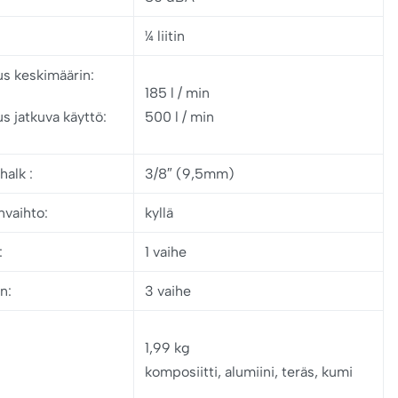
¼ liitin
us keskimäärin:
185 l / min
us
jatkuva käyttö:
500 l / min
 halk
:
3/8″ (9,5mm)
nvaihto:
kyllä
:
1 vaihe
n:
3 vaihe
1,99 kg
komposiitti, alumiini, teräs, kumi