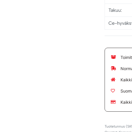
Takuu:
Ce-hyväksy
Toimi
Norma
Kaikk
Suoma
Kaikk