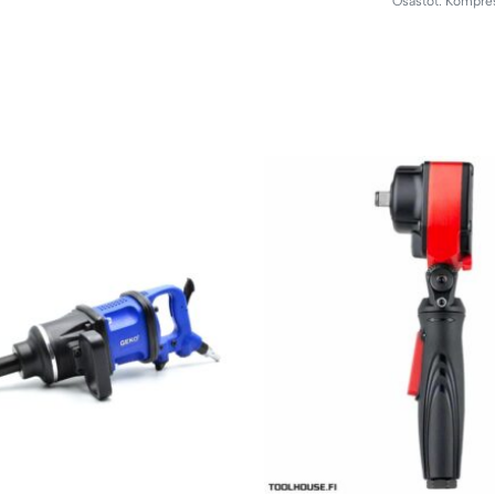
Osastot:
Kompres