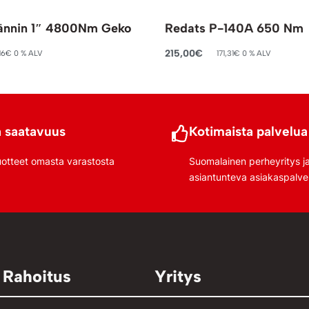
ännin 1″ 4800Nm Geko
Redats P-140A 650 Nm
215,00
€
16
€
0 % ALV
171,31
€
0 % ALV
riin
Lisää ostoskoriin
 saatavuus
Kotimaista palvelua
uotteet omasta varastosta
Suomalainen perheyritys j
asiantunteva asiakaspalve
 Rahoitus
Yritys