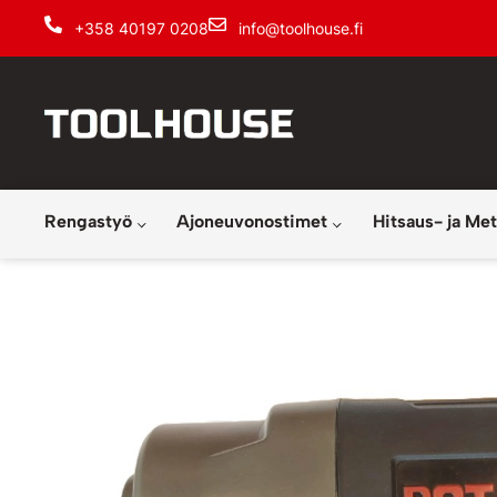
+358 40197 0208
info@toolhouse.fi
Rengastyö
Ajoneuvonostimet
Hitsaus- ja Met