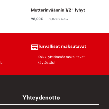
Mutterinväännin 1/2″ lyhyt
98,00
€
78,09
€
0 % ALV
Lisää ostoskoriin
Turvalliset maksutavat
a
Kaikki yleisimmät maksutavat
lu
käytössäsi
Yhteydenotto