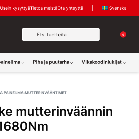
Usein kysyttyä
Tietoa meistä
Ota yhteyttä
Svenska
0
paineilma
Piha ja puutarha
Vikakoodinlukijat
A PAINEILMA
›
MUTTERINVÄÄNTIMET
ke mutterinväännin
 1680Nm