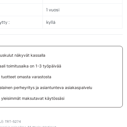
1 vuosi
tty :
kyllä
tuskulut näkyvät kassalla
ali toimitusaika on 1-3 työpäivää
i tuotteet omasta varastosta
lainen perheyritys ja asiantunteva asiakaspalvelu
i yleisimmät maksutavat käytössäsi
TRT-5274