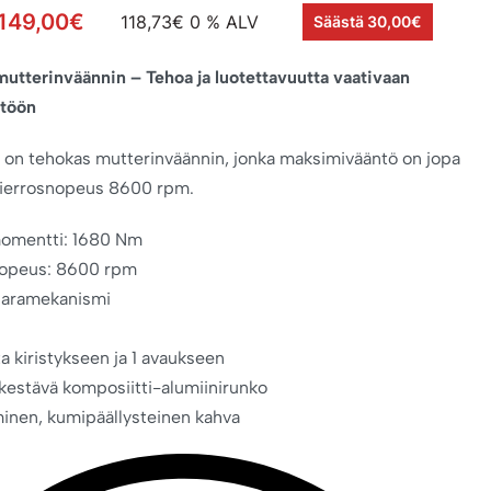
149,00
€
118,73
€
0 % ALV
Säästä 30,00€
mutterinväännin – Tehoa ja luotettavuutta vaativaan
töön
on tehokas mutterinväännin, jonka maksimivääntö on jopa
kierrosnopeus 8600 rpm.
omentti: 1680 Nm
nopeus: 8600 rpm
saramekanismi
ta kiristykseen ja 1 avaukseen
 kestävä komposiitti-alumiinirunko
inen, kumipäällysteinen kahva