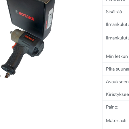
Sisältää
:
Ilmankulut
Ilmankulut
Min letkun
Pika suuna
Avaukseen
Kiristyksee
Paino:
Materiaali