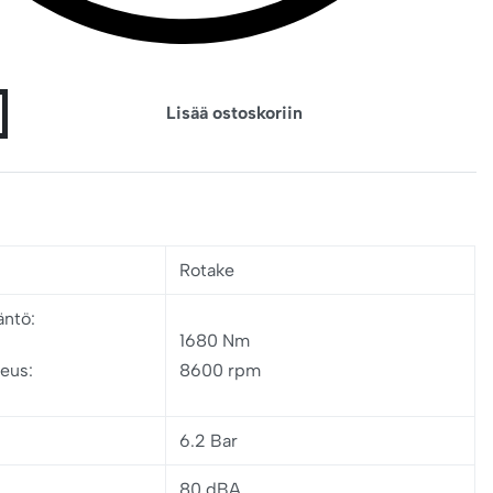
Lisää ostoskoriin
Rotake
äntö:
1680 Nm
eus:
8600 rpm
6.2 Bar
80 dBA