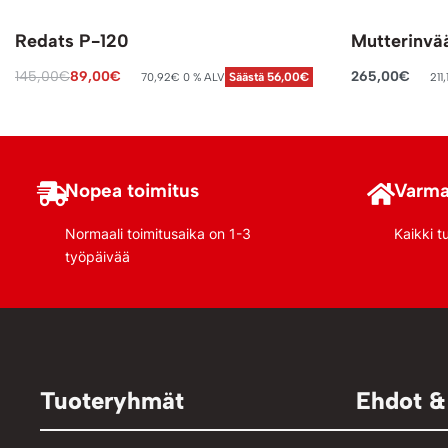
Redats P-120
Mutterinvä
145,00
€
89,00
€
265,00
€
70,92
€
0 % ALV
211,
Säästä 56,00€
Lisää ostoskoriin
Lisää ostosko
Nopea toimitus
Varma
Normaali toimitusaika on 1-3
Kaikki t
työpäivää
Tuoteryhmät
Ehdot &