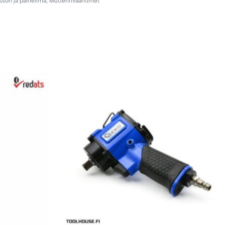
sori ja paineilma
,
Mutterinvääntimet