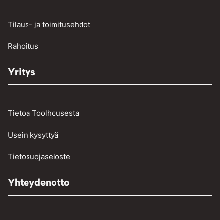
Raskaan kaluston vikakoodinlukijat
Työkalut
Tilaus- ja toimitusehdot
Vinssit ja taljat
Rahoitus
Yritys
Tietoa Toolhousesta
Usein kysyttyä
Tietosuojaseloste
Yhteydenotto