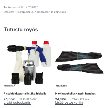
T02025
Osastot:
Hiekkapuhallus
,
Kompressori ja paineilma
Tutustu myös
Pistehiekkapuhallin 2kg hiekalla
Hiekkapuhalluskaapin hanskat
26,50
€
24,50
€
21,12
€
0 % ALV
19,52
€
0 % ALV
Lisää ostoskoriin
Lisää ostoskoriin