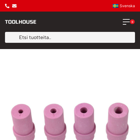
Svenska
0