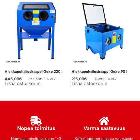
Hiekkapuhalluskaappi Geko 220 l
Hiekkapuhalluskaappi Geko 90 l
445,00
€
215,00
€
354,58
€
0 % ALV
171,31
€
0 % ALV
Lisää ostoskoriin
Lisää ostoskoriin
Nopea toimitus
Varma saatavuus
Normaali toimitusaika on 1-3
Kaikki tuotteet omasta varastosta