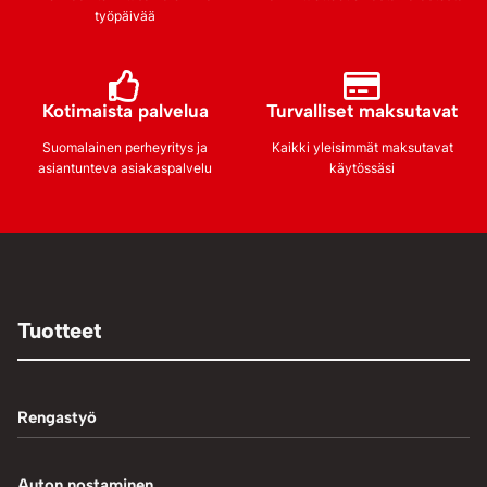
työpäivää
Kotimaista palvelua
Turvalliset maksutavat
Suomalainen perheyritys ja
Kaikki yleisimmät maksutavat
asiantunteva asiakaspalvelu
käytössäsi
Tuotteet
Rengastyö
Palteennostin
Auton nostaminen