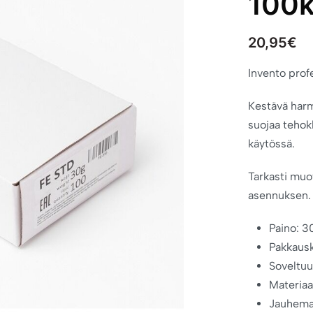
100k
20,95
€
Invento prof
Kestävä harm
suojaa tehok
käytössä.
Tarkasti muo
asennuksen.
Paino: 3
Pakkausk
Soveltuu
Materiaal
Jauhemaa