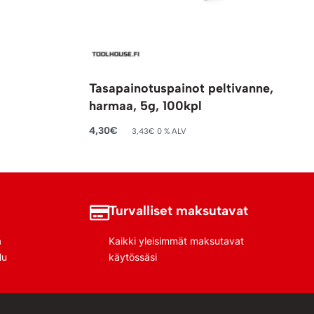
Tasapainotuspainot peltivanne,
harmaa, 5g, 100kpl
4,30
€
3,43
€
0 % ALV
Lisää ostoskoriin
Turvalliset maksutavat
a
Kaikki yleisimmät maksutavat
lu
käytössäsi