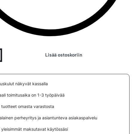
Lisää ostoskoriin
tuskulut näkyvät kassalla
ali toimitusaika on 1-3 työpäivää
i tuotteet omasta varastosta
lainen perheyritys ja asiantunteva asiakaspalvelu
i yleisimmät maksutavat käytössäsi