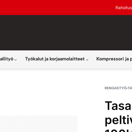
Rahoitus
allityö
Työkalut ja korjaamolaitteet
Kompressori ja 
RENGASTYÖ
›
T
Tasa
pelt