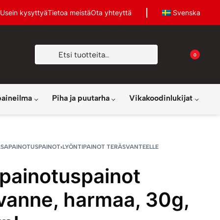
Usein kysyttyä
Tietoa meistä
Ota yhteyttä
Svenska
0
paineilma
Piha ja puutarha
Vikakoodinlukijat
ASAPAINOTUSPAINOT
›
LYÖNTIPAINOT TERÄSVANTEELLE
painotuspainot
ivanne, harmaa, 30g,