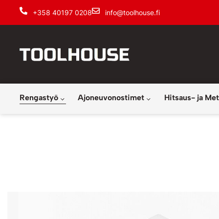
+358 40197 0208
info@toolhouse.fi
Rengastyö
Ajoneuvonostimet
Hitsaus- ja Met