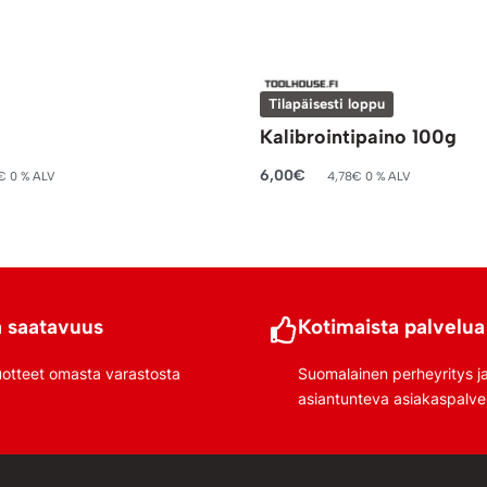
Tilapäisesti loppu
Kalibrointipaino 100g
6,00
€
€
0 % ALV
4,78
€
0 % ALV
riin
Lue lisää
 saatavuus
Kotimaista palvelua
uotteet omasta varastosta
Suomalainen perheyritys j
asiantunteva asiakaspalve