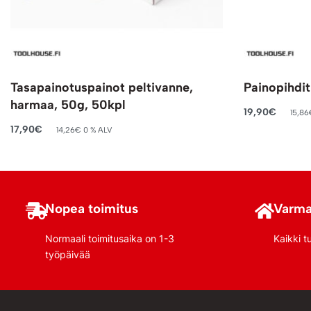
Tasapainotuspainot peltivanne,
Painopihdit
harmaa, 50g, 50kpl
19,90
€
15,86
Lisää ostosko
17,90
€
14,26
€
0 % ALV
Lisää ostoskoriin
Nopea toimitus
Varma
Normaali toimitusaika on 1-3
Kaikki t
työpäivää