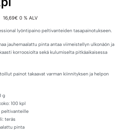
pl
16,69
€
0 % ALV
essional lyöntipaino peltivanteiden tasapainotukseen.
aa jauhemaalattu pinta antaa viimeistellyn ulkonäön ja
kaasti korroosiolta sekä kulumiselta pitkäaikaisessa
toillut painot takaavat varman kiinnityksen ja helpon
0 g
oko: 100 kpl
 peltivanteille
i: teräs
lattu pinta