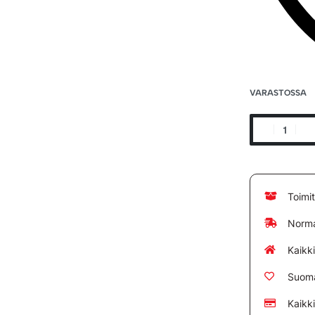
VARASTOSSA
Toimi
Norma
Kaikk
Suoma
Kaikk