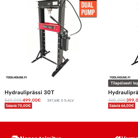
Tilapäisesti lo
Hydrauliprässi 30T
Hydraulipr
569,00
€
499,00
€
465,00
€
399,
397,61
€
0 % ALV
Säästä 70,00€
Säästä 66,00€
Lisää ostoskoriin
Lue lisää