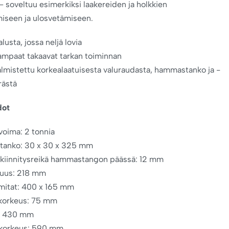
– soveltuu esimerkiksi laakereiden ja holkkien
iseen ja ulosvetämiseen.
lusta, jossa neljä lovia
ampaat takaavat tarkan toiminnan
lmistettu korkealaatuisesta valuraudasta, hammastanko ja -
rästä
dot
voima: 2 tonnia
anko: 30 x 30 x 325 mm
kiinnitysreikä hammastangon päässä: 12 mm
tuus: 218 mm
mitat: 400 x 165 mm
 korkeus: 75 mm
: 430 mm
korkeus: 590 mm