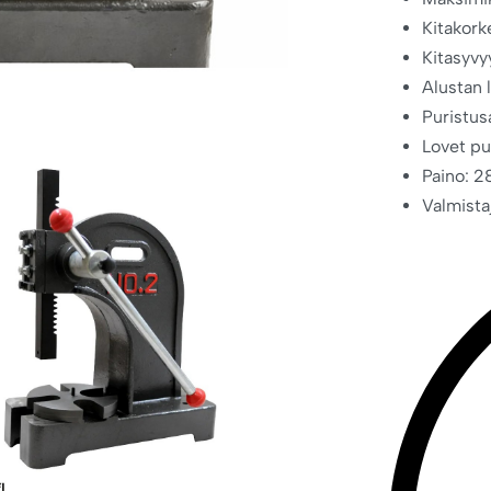
Kitakork
Kitasyv
Alustan 
Puristus
Lovet pu
Paino: 2
Valmista