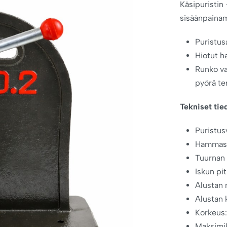
Käsipuristin 
sisäänpainam
Puristusa
Hiotut h
Runko va
pyörä te
Tekniset tie
Puristus
Hammast
Tuurnan 
Iskun pi
Alustan 
Alustan
Korkeus
Maksimi