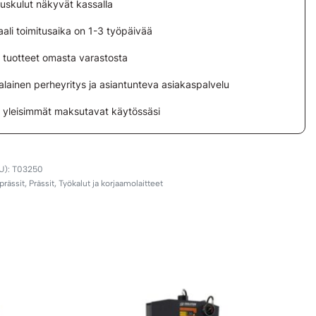
tuskulut näkyvät kassalla
ali toimitusaika on 1-3 työpäivää
i tuotteet omasta varastosta
lainen perheyritys ja asiantunteva asiakaspalvelu
i yleisimmät maksutavat käytössäsi
T03250
prässit
,
Prässit
,
Työkalut ja korjaamolaitteet