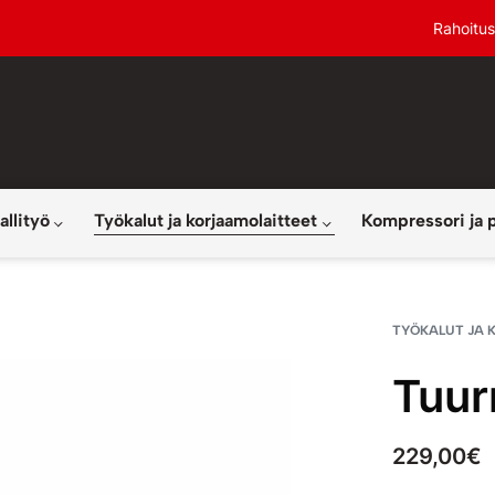
Rahoitus
allityö
Työkalut ja korjaamolaitteet
Kompressori ja 
TYÖKALUT JA 
Tuur
229,00
€