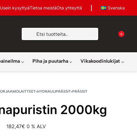
Usein kysyttyä
Tietoa meistä
Ota yhteyttä
Svenska
0
paineilma
Piha ja puutarha
Vikakoodinlukijat
KORJAAMOLAITTEET
›
HYDRAULIPRÄSSIT
›
PRÄSSIT
napuristin 2000kg
182,47
€
0 % ALV