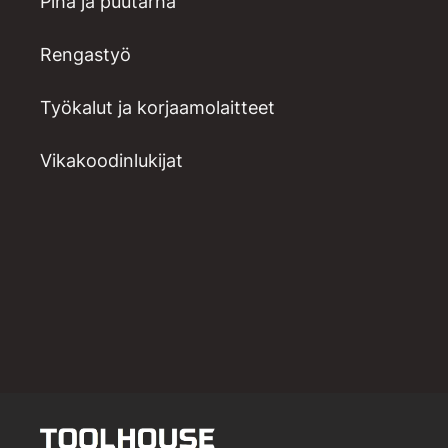
Piha ja puutarha
Rengastyö
Työkalut ja korjaamolaitteet
Vikakoodinlukijat