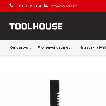
+358 40197 0208
info@toolhouse.fi
Rengastyö
Ajoneuvonostimet
Hitsaus- ja Met