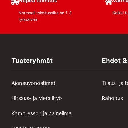
Nopea toimitus
Varma
Normaali toimitusaika on 1-3
Kaikki t
työpäivää
Tuoteryhmät
Ehdot &
Ajoneuvonostimet
Tilaus- ja 
Hitsaus- ja Metallityö
Rahoitus
Kompressori ja paineilma