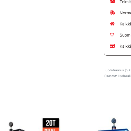
Toimi
Norma
Kaikk
Suoma
Kaikk
Osastot:
Hydrauli