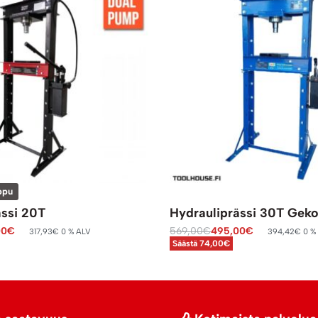
ppu
ässi 20T
Hydrauliprässi 30T Gek
00
€
569,00
€
495,00
€
317,93
€
0 % ALV
394,42
€
0 %
Säästä 74,00€
Lisää ostoskoriin