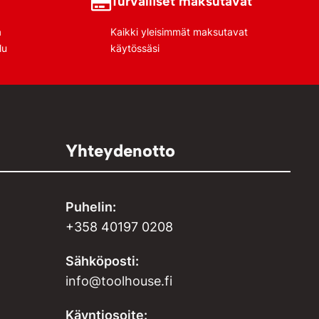
Turvalliset maksutavat
a
Kaikki yleisimmät maksutavat
lu
käytössäsi
Yhteydenotto
Puhelin:
+358 40197 0208
Sähköposti:
info@toolhouse.fi
Käyntiosoite: