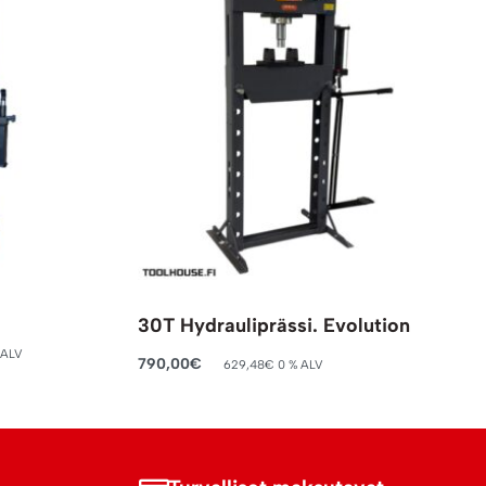
o
30T Hydrauliprässi. Evolution
 ALV
790,00
€
629,48
€
0 % ALV
Lisää ostoskoriin