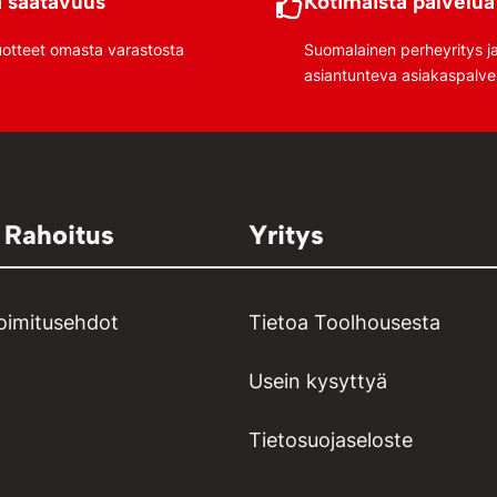
 saatavuus
Kotimaista palvelua
uotteet omasta varastosta
Suomalainen perheyritys j
asiantunteva asiakaspalve
 Rahoitus
Yritys
toimitusehdot
Tietoa Toolhousesta
Usein kysyttyä
Tietosuojaseloste