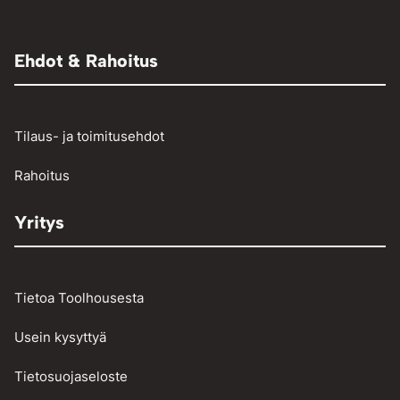
Aggregaatit
Muut paineilmalaitteet
Adapterit
Muut
Raivaussahat ja trimmerit
Renkaantäyttölaitteet
Henkilö- ja pakettiautojen vikakoodinlukijat
Ehdot & Rahoitus
Osienpesu
Raskaan kaluston vikakoodinlukijat
Työkalut
Tilaus- ja toimitusehdot
Vinssit ja taljat
Rahoitus
Yritys
Tietoa Toolhousesta
Usein kysyttyä
Tietosuojaseloste