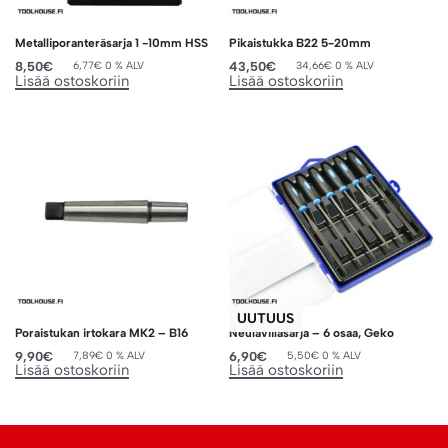
Metalliporanteräsarja 1 -10mm HSS
Pikaistukka B22 5-20mm
8,50
€
43,50
€
6,77
€
0 % ALV
34,66
€
0 % ALV
Lisää ostoskoriin
Lisää ostoskoriin
UUTUUS
Poraistukan irtokara MK2 – B16
Neulaviilasarja – 6 osaa, Geko
9,90
€
6,90
€
7,89
€
0 % ALV
5,50
€
0 % ALV
Lisää ostoskoriin
Lisää ostoskoriin