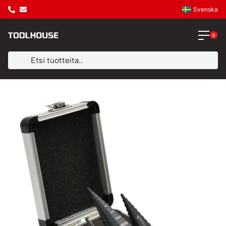
Svenska
0