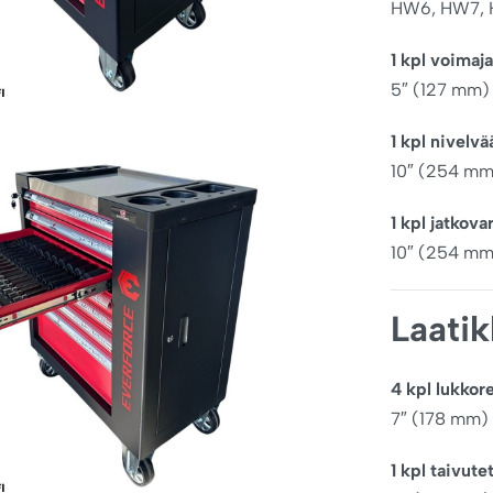
HW6, HW7, 
1 kpl voimaja
5″ (127 mm)
1 kpl nivelvä
10″ (254 mm
1 kpl jatkova
10″ (254 mm
Laati
4 kpl lukkor
7″ (178 mm)
1 kpl taivute