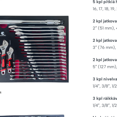
5 kpl pitkiä 
16, 17, 18, 1
2 kpl jatkova
2″ (51 mm),
2 kpl jatkov
3″ (76 mm),
2 kpl jatkova
5″ (127 mm)
3 kpl nivelva
1/4″, 3/8″, 1/
3 kpl räikkä
1/4″, 3/8″, 1/