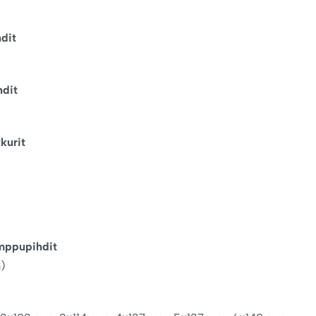
hdit
hdit
kkurit
umppupihdit
)