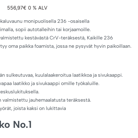
556,97
€
0 % ALV
kaluvaunu monipuolisella 236 -osaisella
imalla, sopii autotalleihin tai korjaamoille.
valmistettu kestävästä CrV-teräksestä, Kaikille 236
ytyy oma paikka foamista, jossa ne pysyvät hyvin paikoillaan.
ään sulkeutuvaa, kuulalaakeroitua laatikkoa ja sivukaappi.
vapaa laatikko ja sivukaappi omille työkaluille.
keskuslukituksella.
 valmistettu jauhemaalatusta teräksestä.
örät, joista kaksi on lukittavia
ko No.1