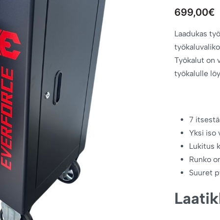
699,00
€
Laadukas työ
työkaluvaliko
Työkalut on 
työkalulle lö
7 itsest
Yksi iso 
Lukitus 
Runko on
Suuret py
Laatik