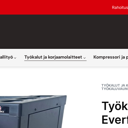
Rahoitus
allityö
Työkalut ja korjaamolaitteet
Kompressori ja 
TYÖKALUT JA 
TYÖKALUVAUNU
Työk
Ever