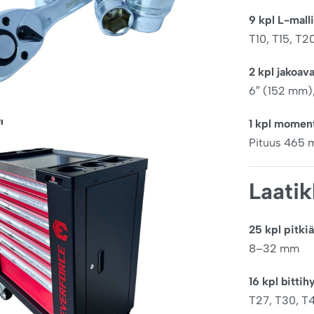
9 kpl L-mall
T10, T15, T2
2 kpl jakoav
6″ (152 mm)
1 kpl moment
Pituus 465
Laati
25 kpl pitki
8–32 mm
16 kpl bittih
T27, T30, T