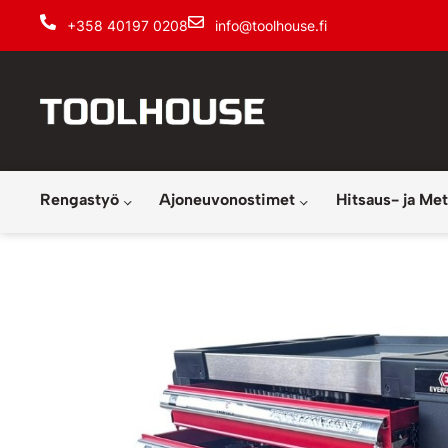
+358 40197 0208
info@toolhouse.fi
Rengastyö
Ajoneuvonostimet
Hitsaus- ja Met