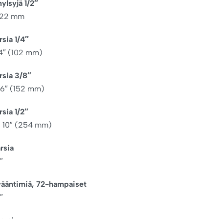
hylsyjä 1/2″
9, 22 mm
rsia 1/4″
 4″ (102 mm)
arsia 3/8″
 6″ (152 mm)
rsia 1/2″
, 10″ (254 mm)
rsia
2″
vääntimiä, 72-hampaiset
2″