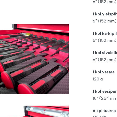
6″ (152 mm)
1 kpl yleispi
6″ (152 mm)
1 kpl kärkipi
6″ (152 mm)
1 kpl sivulei
6″ (152 mm)
1 kpl vasara
120 g
1 kpl vesip
10″ (254 mm
6 kpl tuurna