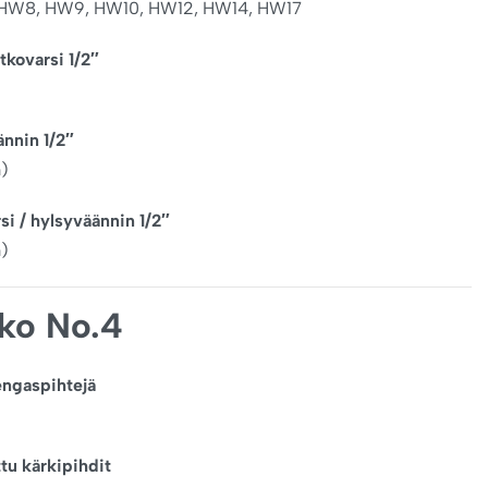
HW8, HW9, HW10, HW12, HW14, HW17
tkovarsi 1/2″
ännin 1/2″
)
rsi / hylsyväännin 1/2″
)
kko No.4
engaspihtejä
ttu kärkipihdit