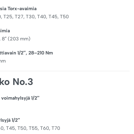
isia Torx-avaimia
0, T25, T27, T30, T40, T45, T50
aimia
, 8″ (203 mm)
tiavain 1/2″, 28–210 Nm
 mm
kko No.3
ä voimahylsyjä 1/2″
ylsyjä 1/2″
40, T45, T50, T55, T60, T70