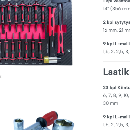
1 kpl vääntöv
14″ (356 mm
2 kpl sytyty
16 mm, 21 
9 kpl L-mall
1,5, 2, 2,5, 3
Laati
23 kpl Kiin
6, 7, 8, 9, 10,
30 mm
9 kpl L-mall
1,5, 2, 2,5, 3