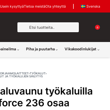
Usein kysyttyä
Tietoa meistä
Ota yhteyttä
Svenska
0
paineilma
Piha ja puutarha
Vikakoodinlukijat
KORJAAMOLAITTEET
›
TYÖKALUT
›
T JA TYÖKALUJEN SÄILYTYS
aluvaunu työkaluilla
force 236 osaa