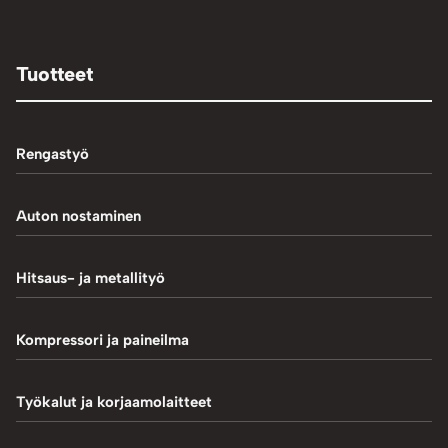
Tuotteet
Rengastyö
Palteennostin
Auton nostaminen
Rengaskoneet
1-Pilarinostimet
Hitsaus- ja metallityö
Rengastarvikkeet/työkalut
2-Pilarinostimet
Hitsaustarvikkeet
Kompressori ja paineilma
Rengasventtiilit
4-Pilarinostimet
Induktiokuumentimet
Renkaan paikkaus
Hiekkapuhallus
Työkalut ja korjaamolaitteet
Saksinostimet ja Matalanostimet
Metallityö
Renkaan uritus
Kompressorit