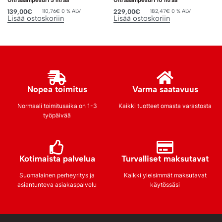
139,00
€
229,00
€
110,76
€
0 % ALV
182,47
€
0 % ALV
Lisää ostoskoriin
Lisää ostoskoriin
Nopea toimitus
Varma saatavuus
Normaali toimitusaika on 1-3
Kaikki tuotteet omasta varastosta
työpäivää
Kotimaista palvelua
Turvalliset maksutavat
Suomalainen perheyritys ja
Kaikki yleisimmät maksutavat
asiantunteva asiakaspalvelu
käytössäsi