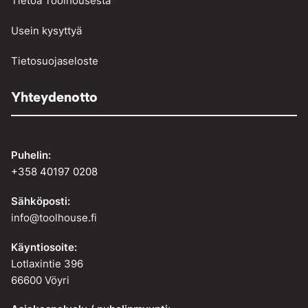
Tietoa Toolhousesta
Usein kysyttyä
Tietosuojaseloste
Yhteydenotto
Puhelin:
+358 40197 0208
Sähköposti:
info@toolhouse.fi
Käyntiosoite:
Lotlaxintie 396
66600 Vöyri