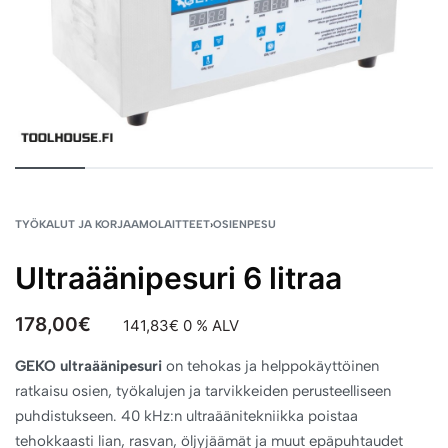
TYÖKALUT JA KORJAAMOLAITTEET
›
OSIENPESU
Ultraäänipesuri 6 litraa
178,00
€
141,83
€
0 % ALV
GEKO ultraäänipesuri
on tehokas ja helppokäyttöinen
ratkaisu osien, työkalujen ja tarvikkeiden perusteelliseen
puhdistukseen. 40 kHz:n ultraäänitekniikka poistaa
tehokkaasti lian, rasvan, öljyjäämät ja muut epäpuhtaudet