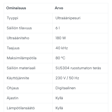
Ominaisuus
Arvo
Tyyppi
Ultraäänipesuri
Säiliön tilavuus
6 l
Ultraääniteho
180 W
Taajuus
40 kHz
Maksimilämpötila
80 °C
Säiliön materiaali
SUS304 ruostumaton teräs
Käyttöjännite
230 V / 50 Hz
Ohjaus
Digitaalinen
Ajastin
Kyllä
Lämpötilansäätö
Kyllä