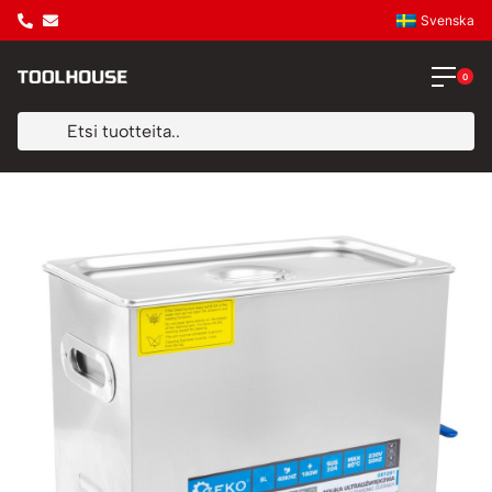
Svenska
0