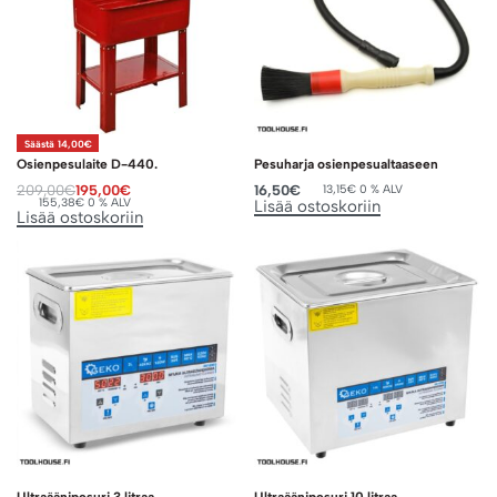
Säästä 14,00€
Osienpesulaite D-440.
Pesuharja osienpesualtaaseen
209,00
€
195,00
€
16,50
€
13,15
€
0 % ALV
155,38
€
0 % ALV
Lisää ostoskoriin
Lisää ostoskoriin
Ultraäänipesuri 3 litraa
Ultraäänipesuri 10 litraa