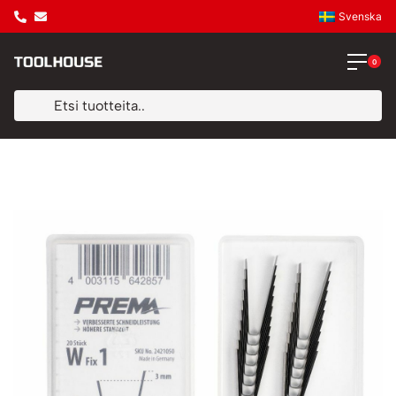
Svenska
0