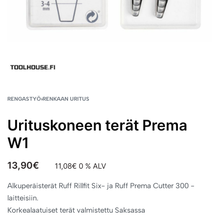
RENGASTYÖ
›
RENKAAN URITUS
Urituskoneen terät Prema
W1
13,90
€
11,08
€
0 % ALV
Alkuperäisterät Ruff Rillfit Six- ja Ruff Prema Cutter 300 -
laitteisiin.
Korkealaatuiset terät valmistettu Saksassa