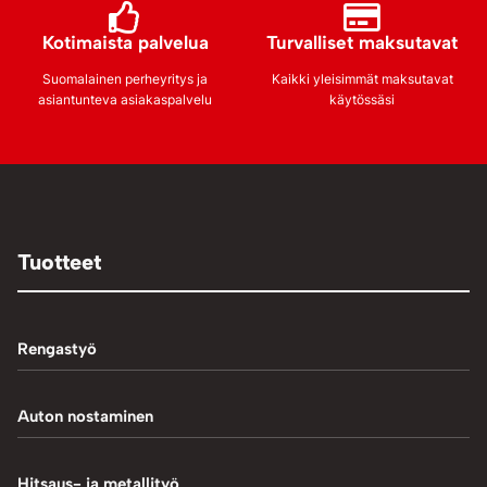
Kotimaista palvelua
Turvalliset maksutavat
Suomalainen perheyritys ja
Kaikki yleisimmät maksutavat
asiantunteva asiakaspalvelu
käytössäsi
Tuotteet
Rengastyö
Palteennostin
Auton nostaminen
Rengaskoneet
1-Pilarinostimet
Hitsaus- ja metallityö