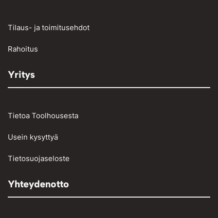
Raskaan kaluston vikakoodinlukijat
Työkalut
Tilaus- ja toimitusehdot
Vinssit ja taljat
Rahoitus
Yritys
Tietoa Toolhousesta
Usein kysyttyä
Tietosuojaseloste
Yhteydenotto