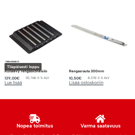
Tilapäisesti loppu
Rullalevy rengaskoneisiin
Rengasrauta 300mm
139,00
€
10,50
€
110,76
€
0 % ALV
8,37
€
0 % ALV
Lue lisää
Lisää ostoskoriin
Nopea toimitus
Varma saatavuus