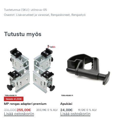
utilnova-05
Osastot:
Lisävarusteet ja varaosat
,
Rengaskoneet
,
Rengastyö
Tutustu myös
Säästä 61,00€
MP rengas adapteri premium
Apukäsi
316,00
€
255,00
€
24,00
€
203,19
€
0 % ALV
19,12
€
0 % ALV
Lisää ostoskoriin
Lisää ostoskoriin