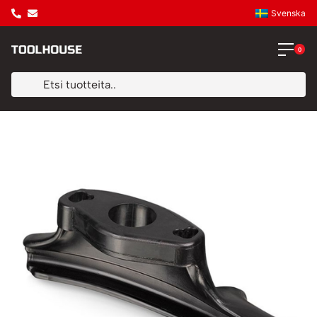
Svenska
0