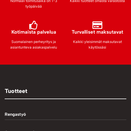
Normaali toimitusaika on 1-3
Kaikki tuotteet omasta varastosta
työpäivää
Kotimaista palvelua
Turvalliset maksutavat
Suomalainen perheyritys ja
Kaikki yleisimmät maksutavat
asiantunteva asiakaspalvelu
käytössäsi
Tuotteet
Rengastyö
Palteennostin