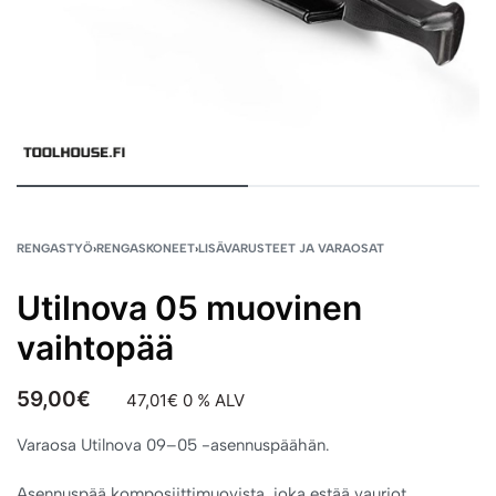
RENGASTYÖ
›
RENGASKONEET
›
LISÄVARUSTEET JA VARAOSAT
Utilnova 05 muovinen
vaihtopää
59,00
€
47,01
€
0 % ALV
Varaosa Utilnova 09–05 -asennuspäähän.
Asennuspää komposiittimuovista, joka estää vauriot