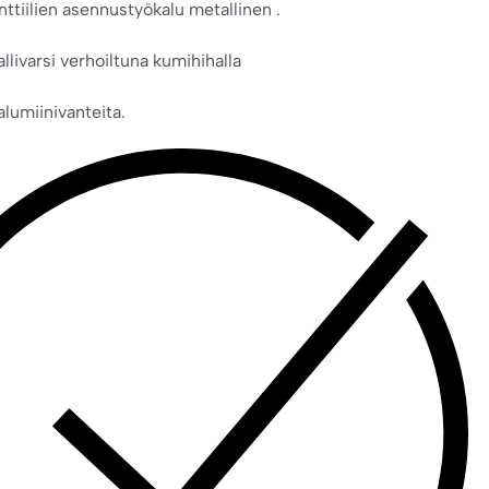
ttiilien asennustyökalu metallinen .
llivarsi verhoiltuna kumihihalla
alumiinivanteita.