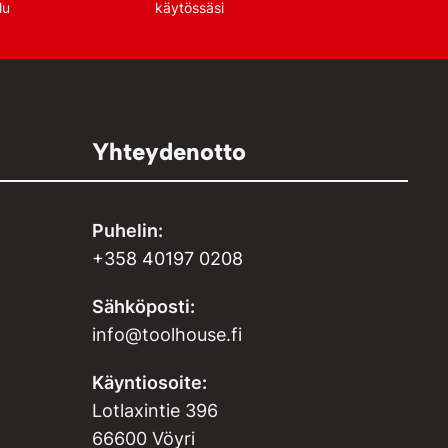
lu
käytössäsi
Yhteydenotto
Puhelin:
+358 40197 0208
Sähköposti:
info@toolhouse.fi
Käyntiosoite:
Lotlaxintie 396
66600 Vöyri