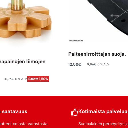
Palteenirroittajan suoja.
mapainojen liimojen
12,50
€
9,96
€
0 % ALV
Lisää ostoskoriin
10,76
€
0 % ALV
Säästä 1,50€
riin
 saatavuus
Kotimaista palvelua
uotteet omasta varastosta
Suomalainen perheyritys j