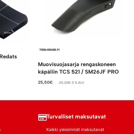
 Redats
Muovisuojasarja rengaskoneen
käpäliin TCS 521 / SM26JF PRO
25,50
€
20,32
€
0 % ALV
Lisää ostoskoriin
Turvalliset maksutavat
a
Kaikki yleisimmät maksutavat