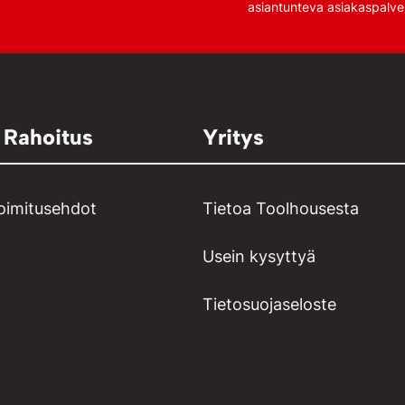
asiantunteva asiakaspalve
 Rahoitus
Yritys
toimitusehdot
Tietoa Toolhousesta
Usein kysyttyä
Tietosuojaseloste