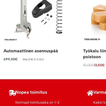
Automaattinen asennuspää
Työkalu lii
poistoon
699,00
€
556,97
€
0 % ALV
Lisää ostoskoriin
15,00
€
13,50
€
Lisää ostosko
Nopea toimitus
Varma
Normaali toimitusaika on 1-3
Kaikki t