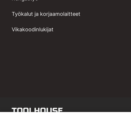
Työkalut ja korjaamolaitteet
Vikakoodinlukijat
Venttiilityökalu hd