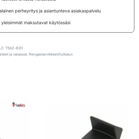
lainen perheyritys ja asiantunteva asiakaspalvelu
i yleisimmät maksutavat käytössäsi
T562-8311
steet ja varaosat
,
Rengastarvikkeet/työkalut