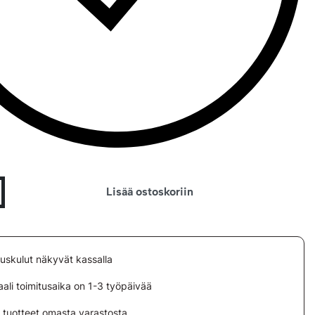
Lisää ostoskoriin
tuskulut näkyvät kassalla
ali toimitusaika on 1-3 työpäivää
i tuotteet omasta varastosta