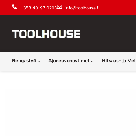
+358 40197 0208
info@toolhouse.fi
Rengastyö
Ajoneuvonostimet
Hitsaus- ja Met