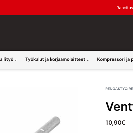
Rahoitus
allityö
Työkalut ja korjaamolaitteet
Kompressori ja 
RENGASTYÖ
›
R
Ventt
10,90
€