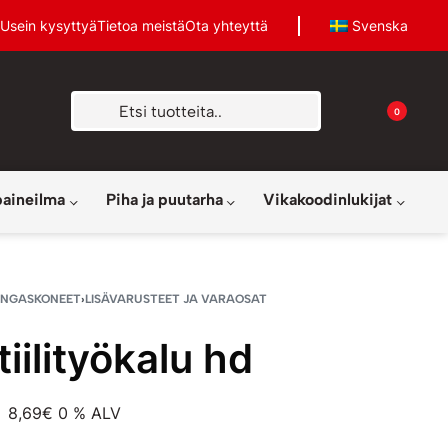
Usein kysyttyä
Tietoa meistä
Ota yhteyttä
Svenska
0
paineilma
Piha ja puutarha
Vikakoodinlukijat
ENGASKONEET
›
LISÄVARUSTEET JA VARAOSAT
iilityökalu hd
8,69
€
0 % ALV