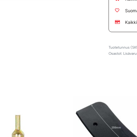
Suoma
Kaikk
Osastot:
Lisävaru