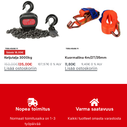
Säästä 18,00€
Ketjutalja 3000kg
Kuormaliina 4m/2T/35mm
153,00
€
135,00
€
11,80
€
107,57
€
0 % ALV
9,40
€
0 % ALV
Lisää ostoskoriin
Lisää ostoskoriin
Nopea toimitus
Varma saatavuus
Normaali toimitusaika on 1-3
Kaikki tuotteet omasta varastosta
työpäivää