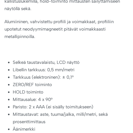
kallistuslukemilla, hold-toiminto mittausten säilyttämiseen
näytöllä sekä.
Alumiininen, vahvistettu profiili ja voimakkaat, profiiliin
upotetut neodyymimagneetit pitävät voimakkaasti
metallipinnoilla.
Selkeä taustavalaistu, LCD näyttö
Libellin tarkkuus: 0,5 mm/metri
Tarkkuus (elektroninen): ± 0,1°
ZERO/REF toiminto
HOLD toiminto
Mittausalue: 4 x 90°
Paristo: 2 x AAA (ei sisälly toimitukseen)
Mittaustavat: aste, tuuma/jalka, milli/metri, sekä
prosenttimittaus
Äänimerkki