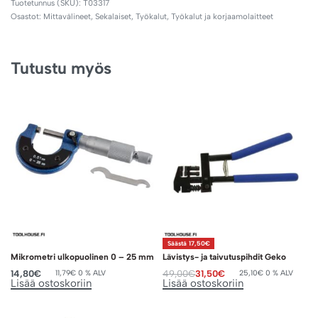
T03317
Osastot:
Mittavälineet
,
Sekalaiset
,
Työkalut
,
Työkalut ja korjaamolaitteet
Tutustu myös
Säästä 17,50€
Mikrometri ulkopuolinen 0 – 25 mm
Lävistys- ja taivutuspihdit Geko
14,80
€
49,00
€
31,50
€
11,79
€
0 % ALV
25,10
€
0 % ALV
Lisää ostoskoriin
Lisää ostoskoriin