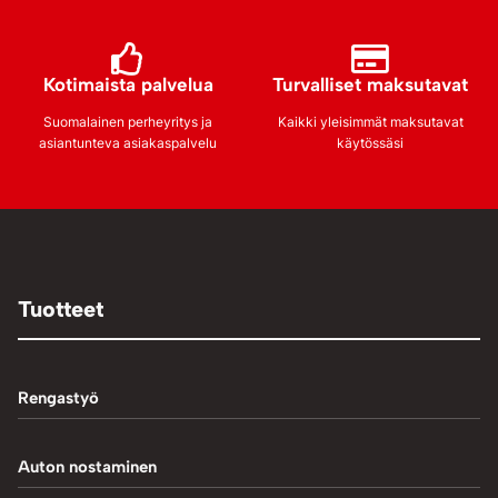
Kotimaista palvelua
Turvalliset maksutavat
Suomalainen perheyritys ja
Kaikki yleisimmät maksutavat
asiantunteva asiakaspalvelu
käytössäsi
Tuotteet
Rengastyö
Palteennostin
Auton nostaminen