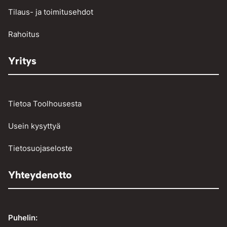
Tilaus- ja toimitusehdot
Vinssit ja taljat
Rahoitus
Yritys
Tietoa Toolhousesta
Usein kysyttyä
Tietosuojaseloste
Yhteydenotto
Puhelin: