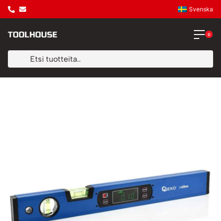
Svenska
0