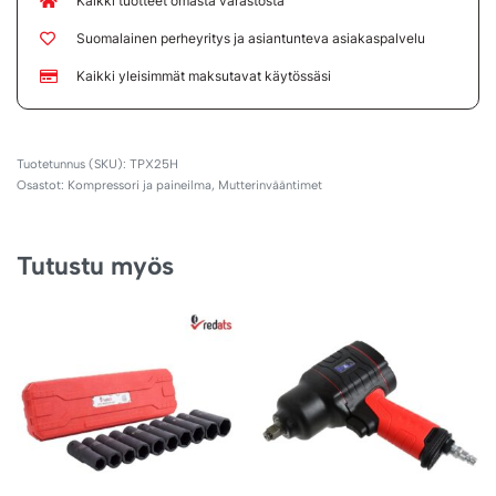
Kaikki tuotteet omasta varastosta
Suomalainen perheyritys ja asiantunteva asiakaspalvelu
Kaikki yleisimmät maksutavat käytössäsi
TPX25H
Osastot:
Kompressori ja paineilma
,
Mutterinvääntimet
Tutustu myös