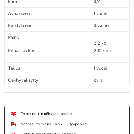
Kara :
3/4″
Avaukseen :
1 vaihe
Kiristykseen :
3 vaihe
Paino :
2.2 kg
Pituus sis kara :
202 mm
Takuu :
1 vuosi
Ce-hyväksytty :
kyllä
Toimituskulut näkyvät kassalla
Normaali toimitusaika on 1-3 työpäivää