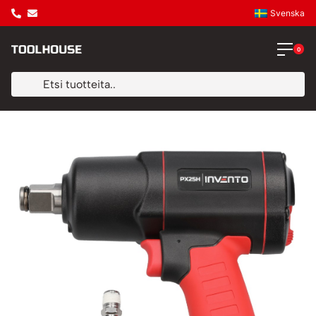
Svenska
0