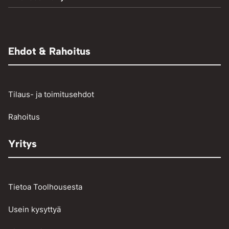
Hydrauliprässit
TIG-hitsaus
Aggregaatit
Muut paineilmalaitteet
Adapterit
Muut
Raivaussahat ja trimmerit
Renkaantäyttölaitteet
Henkilö- ja pakettiautojen vikakoodinlukijat
Ehdot & Rahoitus
Osienpesu
Raskaan kaluston vikakoodinlukijat
Työkalut
Tilaus- ja toimitusehdot
Vinssit ja taljat
Rahoitus
Yritys
Tietoa Toolhousesta
Usein kysyttyä