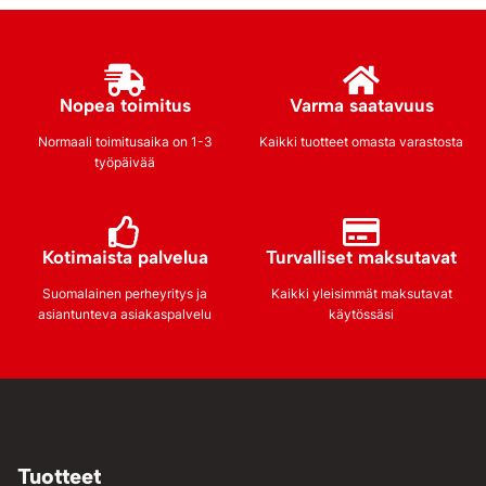
Nopea toimitus
Varma saatavuus
Normaali toimitusaika on 1-3
Kaikki tuotteet omasta varastosta
työpäivää
Kotimaista palvelua
Turvalliset maksutavat
Suomalainen perheyritys ja
Kaikki yleisimmät maksutavat
asiantunteva asiakaspalvelu
käytössäsi
Tuotteet