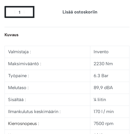
Lisää ostoskoriin
Kuvaus
Valmistaja :
Invento
Maksimivääntö :
2230 Nm
Työpaine
:
6.3 Bar
Melutaso
:
89,9 dBA
Sisältää
:
¼ liitin
Ilmankulutus keskimäärin :
170 l / min
Kierrosnopeus :
7500 rpm