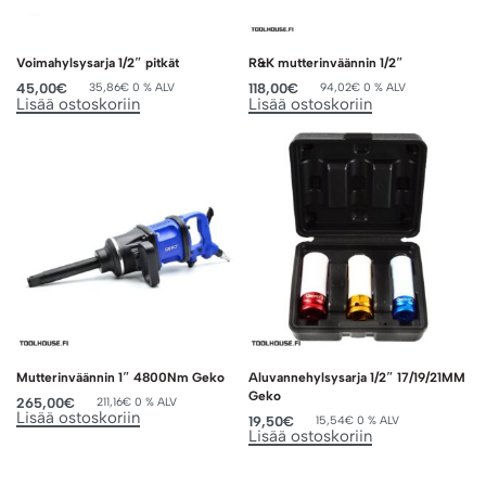
Voimahylsysarja 1/2″ pitkät
R&K mutterinväännin 1/2″
45,00
€
118,00
€
35,86
€
0 % ALV
94,02
€
0 % ALV
Lisää ostoskoriin
Lisää ostoskoriin
Mutterinväännin 1″ 4800Nm Geko
Aluvannehylsysarja 1/2″ 17/19/21MM
Geko
265,00
€
211,16
€
0 % ALV
Lisää ostoskoriin
19,50
€
15,54
€
0 % ALV
Lisää ostoskoriin