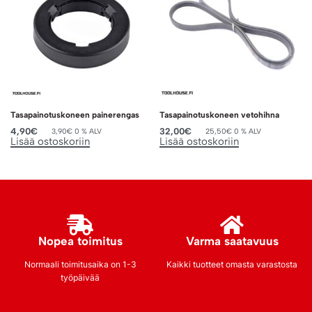
Tasapainotuskoneen painerengas
Tasapainotuskoneen vetohihna
4,90
€
32,00
€
3,90
€
0 % ALV
25,50
€
0 % ALV
Lisää ostoskoriin
Lisää ostoskoriin
Nopea toimitus
Varma saatavuus
Normaali toimitusaika on 1-3
Kaikki tuotteet omasta varastosta
työpäivää