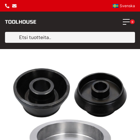
Svenska
0