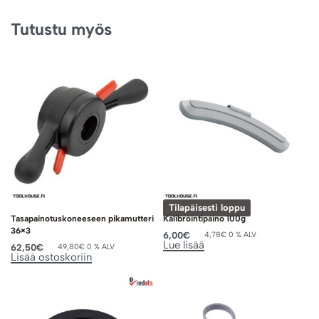
Tutustu myös
Tilapäisesti loppu
Tasapainotuskoneeseen pikamutteri
Kalibrointipaino 100g
36×3
6,00
€
4,78
€
0 % ALV
Lue lisää
62,50
€
49,80
€
0 % ALV
Lisää ostoskoriin