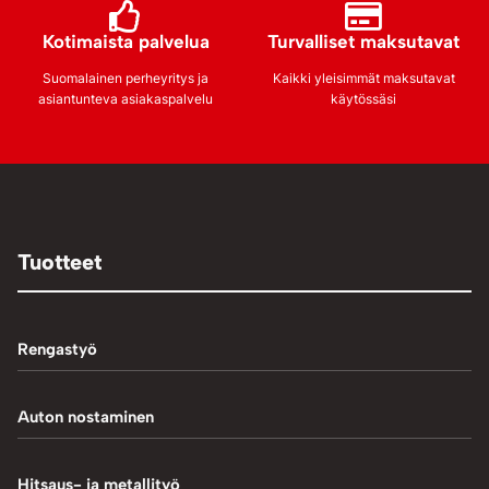
Kotimaista palvelua
Turvalliset maksutavat
Suomalainen perheyritys ja
Kaikki yleisimmät maksutavat
asiantunteva asiakaspalvelu
käytössäsi
Tuotteet
Rengastyö
Palteennostin
Auton nostaminen
Rengaskoneet
1-Pilarinostimet
Hitsaus- ja metallityö