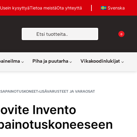
Usein kysyttyä
Tietoa meistä
Ota yhteyttä
Svenska
0
paineilma
Piha ja puutarha
Vikakoodinlukijat
ASAPAINOTUSKONEET
›
LISÄVARUSTEET JA VARAOSAT
ovite Invento
painotuskoneeseen