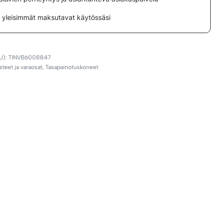
i yleisimmät maksutavat käytössäsi
TINVB6008847
steet ja varaosat
,
Tasapainotuskoneet