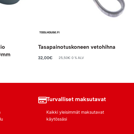
io
Tasapainotuskoneen vetohihna
 40mm
32,00
€
25,50
€
0 % ALV
Lisää ostoskoriin
Turvalliset maksutavat
a
Kaikki yleisimmät maksutavat
lu
käytössäsi