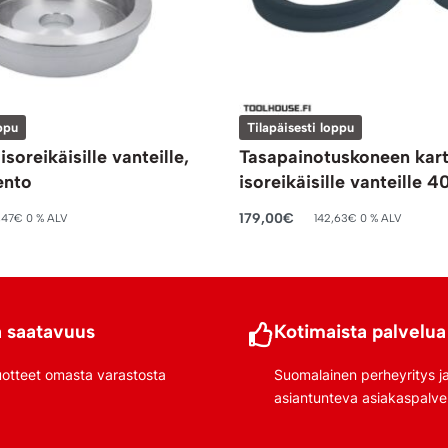
ppu
Tilapäisesti loppu
isoreikäisille vanteille,
Tasapainotuskoneen kart
ento
isoreikäisille vanteille
179,00
€
,47
€
0 % ALV
142,63
€
0 % ALV
Lue lisää
 saatavuus
Kotimaista palvelua
uotteet omasta varastosta
Suomalainen perheyritys j
asiantunteva asiakaspalve