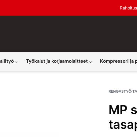
Rahoitus
allityö
Työkalut ja korjaamolaitteet
Kompressori ja 
RENGASTYÖ
›
T
MP s
tasa