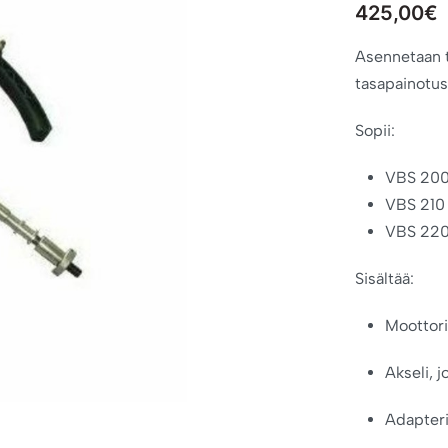
425,00
€
Asennetaan 
tasapainotus
Sopii:
VBS 20
VBS 210
VBS 22
Sisältää:
Moottor
Akseli, j
Adapteri