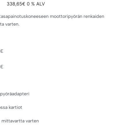
338,65
€
0 % ALV
tasapainotuskoneeseen moottoripyörän renkaiden
ta varten.
0E
0E
ipyöräadapteri
ossa kartiot
 mittavartta varten