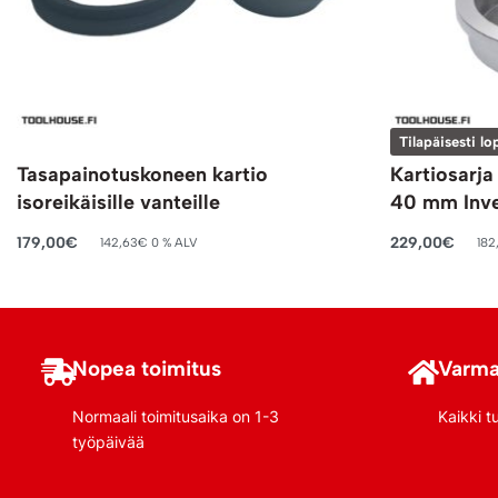
Tilapäisesti lo
Tasapainotuskoneen kartio
Kartiosarja 
isoreikäisille vanteille
40 mm Inv
179,00
€
229,00
€
142,63
€
0 % ALV
182
Lisää ostoskoriin
Lue lisää
Nopea toimitus
Varma
Normaali toimitusaika on 1-3
Kaikki t
työpäivää