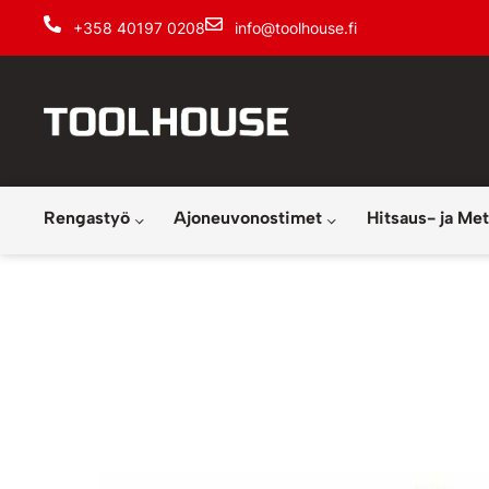
+358 40197 0208
info@toolhouse.fi
Rengastyö
Ajoneuvonostimet
Hitsaus- ja Met